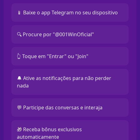
📱 Baixe o app Telegram no seu dispositivo
🔍 Procure por "@001WinOficial"
👆 Toque em "Entrar" ou "Join"
🔔 Ative as notificações para não perder
nada
💬 Participe das conversas e interaja
🎁 Receba bônus exclusivos
automaticamente