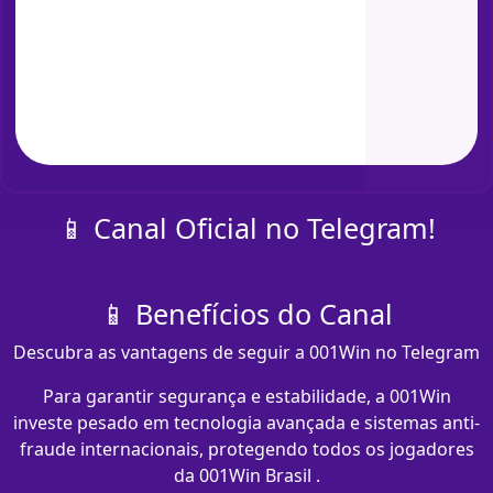
📱 Canal Oficial no Telegram!
📱 Benefícios do Canal
Descubra as vantagens de seguir a 001Win no Telegram
Para garantir segurança e estabilidade, a 001Win
investe pesado em tecnologia avançada e sistemas anti-
fraude internacionais, protegendo todos os jogadores
da 001Win Brasil .