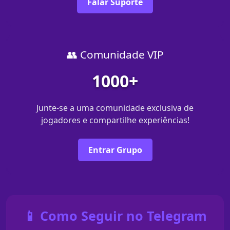
Falar Suporte
👥 Comunidade VIP
1000+
Junte-se a uma comunidade exclusiva de
jogadores e compartilhe experiências!
Entrar Grupo
📱 Como Seguir no Telegram