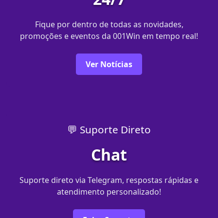
Fique por dentro de todas as novidades,
promoções e eventos da 001Win em tempo real!
Ver Notícias
💬 Suporte Direto
Chat
Suporte direto via Telegram, respostas rápidas e
atendimento personalizado!