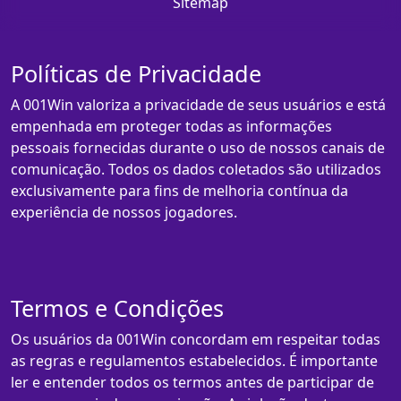
Sitemap
Políticas de Privacidade
A 001Win valoriza a privacidade de seus usuários e está
empenhada em proteger todas as informações
pessoais fornecidas durante o uso de nossos canais de
comunicação. Todos os dados coletados são utilizados
exclusivamente para fins de melhoria contínua da
experiência de nossos jogadores.
Termos e Condições
Os usuários da 001Win concordam em respeitar todas
as regras e regulamentos estabelecidos. É importante
ler e entender todos os termos antes de participar de