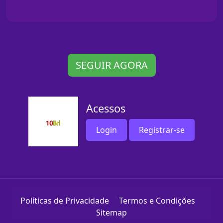
SEGUIR AGORA
Acessos
Login
Registrar-se
Políticas de Privacidade
Termos e Condições
Sitemap