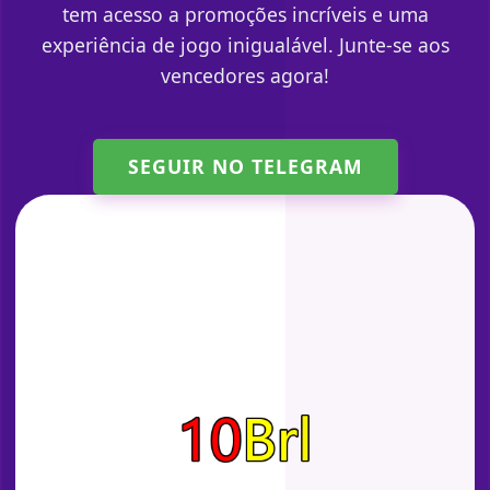
tem acesso a promoções incríveis e uma
experiência de jogo inigualável. Junte-se aos
vencedores agora!
SEGUIR NO TELEGRAM