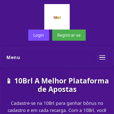
Login
Registrar-se
Menu
📱 10Brl A Melhor Plataforma
de Apostas
Cadastre-se na 10Brl para ganhar bônus no
cadastro e em cada recarga. Com a 10Brl, você