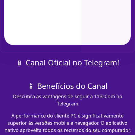
📱 Canal Oficial no Telegram!
📱 Benefícios do Canal
Descubra as vantagens de seguir a 11Br.Com no
Telegram
A performance do cliente PC é significativamente
superior às versões mobile e navegador. O aplicativo
nativo aproveita todos os recursos do seu computador,