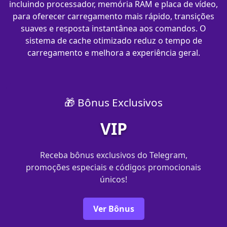
incluindo processador, memória RAM e placa de vídeo,
para oferecer carregamento mais rápido, transições
suaves e resposta instantânea aos comandos. O
sistema de cache otimizado reduz o tempo de
carregamento e melhora a experiência geral.
🎁 Bônus Exclusivos
VIP
Receba bônus exclusivos do Telegram,
promoções especiais e códigos promocionais
únicos!
Ver Bônus