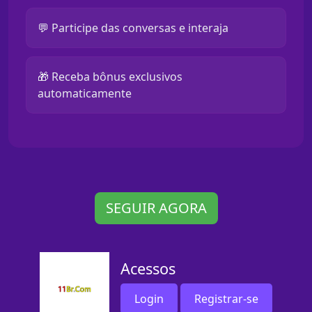
💬 Participe das conversas e interaja
🎁 Receba bônus exclusivos
automaticamente
SEGUIR AGORA
Acessos
Login
Registrar-se