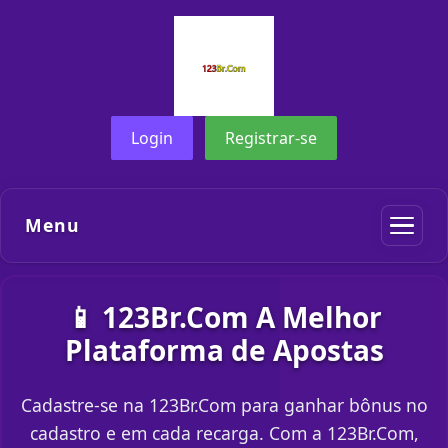
Login
Registrar-se
Menu
📱 123Br.Com A Melhor
Plataforma de Apostas
Cadastre-se na 123Br.Com para ganhar bônus no
cadastro e em cada recarga. Com a 123Br.Com,