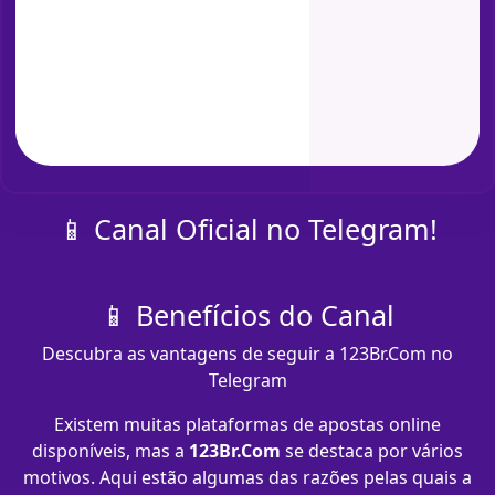
📱 Canal Oficial no Telegram!
📱 Benefícios do Canal
Descubra as vantagens de seguir a 123Br.Com no
Telegram
Existem muitas plataformas de apostas online
disponíveis, mas a
123Br.Com
se destaca por vários
motivos. Aqui estão algumas das razões pelas quais a