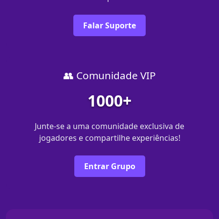
Falar Suporte
👥 Comunidade VIP
1000+
Junte-se a uma comunidade exclusiva de
jogadores e compartilhe experiências!
Entrar Grupo