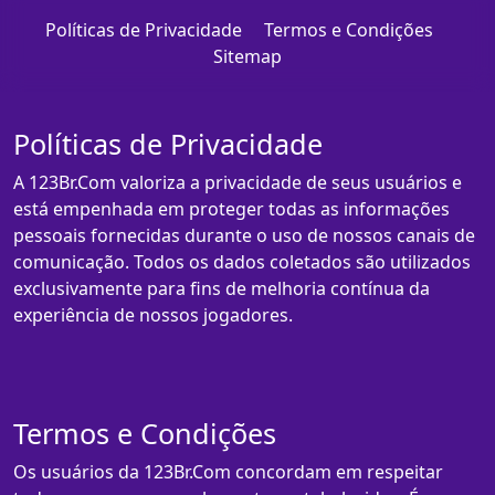
Políticas de Privacidade
Termos e Condições
Sitemap
Políticas de Privacidade
A 123Br.Com valoriza a privacidade de seus usuários e
está empenhada em proteger todas as informações
pessoais fornecidas durante o uso de nossos canais de
comunicação. Todos os dados coletados são utilizados
exclusivamente para fins de melhoria contínua da
experiência de nossos jogadores.
Termos e Condições
Os usuários da 123Br.Com concordam em respeitar