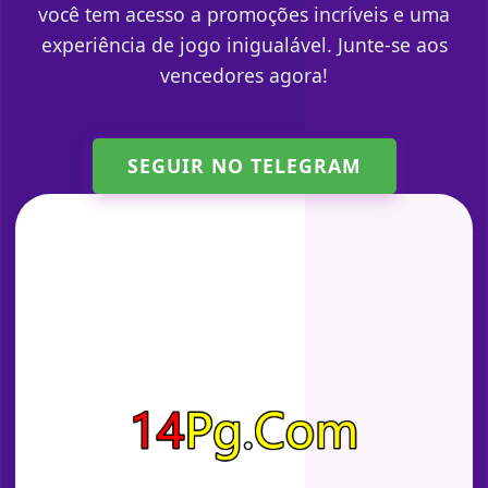
você tem acesso a promoções incríveis e uma
experiência de jogo inigualável. Junte-se aos
vencedores agora!
SEGUIR NO TELEGRAM