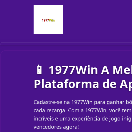
📱 1977Win A Me
Plataforma de A
Cadastre-se na 1977Win para ganhar bô
cada recarga. Com a 1977Win, você tem
incríveis e uma experiência de jogo inig
vencedores agora!