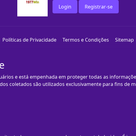
Login
Registrar-se
Políticas de Privacidade
Termos e Condições
Sitemap
de
suários e está empenhada em proteger todas as informaçõe
os coletados são utilizados exclusivamente para fins de m