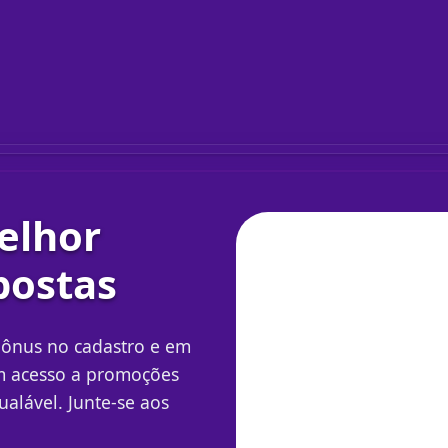
elhor
postas
bônus no cadastro e em
em acesso a promoções
ualável. Junte-se aos