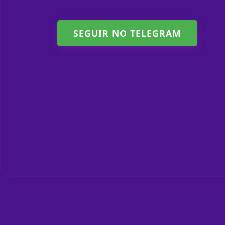
SEGUIR NO TELEGRAM