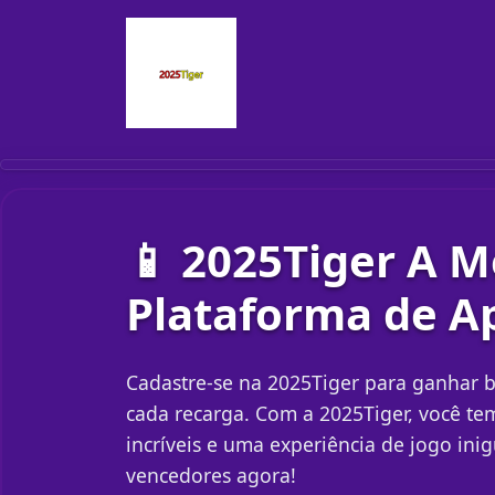
📱 2025Tiger A M
Plataforma de A
Cadastre-se na 2025Tiger para ganhar 
cada recarga. Com a 2025Tiger, você t
incríveis e uma experiência de jogo inig
vencedores agora!