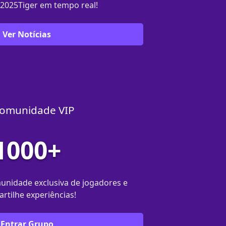
 2025Tiger em tempo real!
Ver Notícias
Comunidade VIP
1000+
unidade exclusiva de jogadores e
rtilhe experiências!
Entrar Grupo