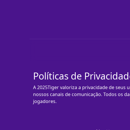
Políticas de Privacida
A 2025Tiger valoriza a privacidade de seus
nossos canais de comunicação. Todos os dad
jogadores.