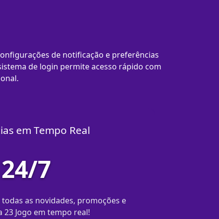
configurações de notificação e preferências
sistema de login permite acesso rápido com
onal.
cias em Tempo Real
24/7
e todas as novidades, promoções e
a 23 Jogo em tempo real!