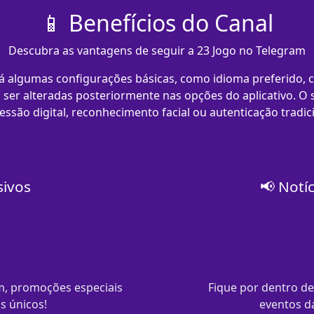
📱 Benefícios do Canal
Descubra as vantagens de seguir a 23 Jogo no Telegram
ará algumas configurações básicas, como idioma preferido, 
 ser alteradas posteriormente nas opções do aplicativo. O 
essão digital, reconhecimento facial ou autenticação tradici
sivos
📢 Notí
m, promoções especiais
Fique por dentro d
s únicos!
eventos d