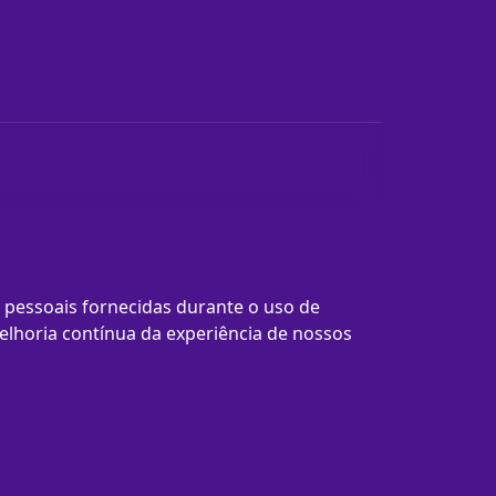
 pessoais fornecidas durante o uso de
elhoria contínua da experiência de nossos