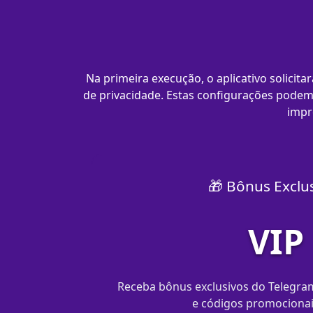
Na primeira execução, o aplicativo solicit
de privacidade. Estas configurações podem
impr
🎁 Bônus Exclu
VIP
Receba bônus exclusivos do Telegra
e códigos promocionai