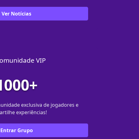
Ver Notícias
Comunidade VIP
1000+
unidade exclusiva de jogadores e
rtilhe experiências!
Entrar Grupo