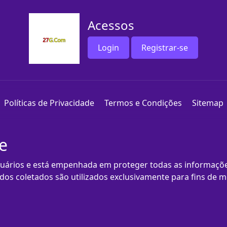
Acessos
Login
Registrar-se
Políticas de Privacidade
Termos e Condições
Sitemap
de
usuários e está empenhada em proteger todas as informaçõe
os coletados são utilizados exclusivamente para fins de m