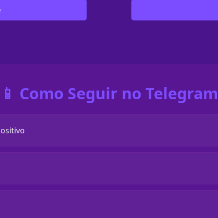
e
📱 Como Seguir no Telegram
ositivo