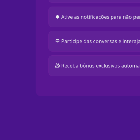
🔔 Ative as notificações para não p
💬 Participe das conversas e interaj
🎁 Receba bônus exclusivos autom