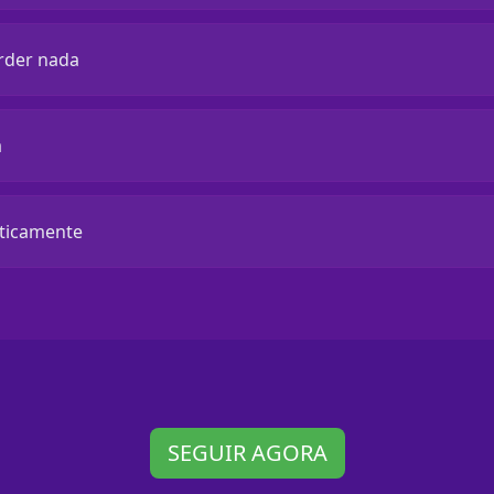
erder nada
a
aticamente
SEGUIR AGORA