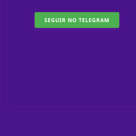
SEGUIR NO TELEGRAM