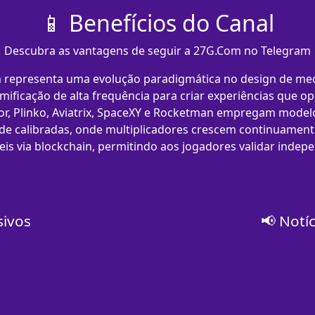
📱 Benefícios do Canal
Descubra as vantagens de seguir a 27G.Com no Telegram
 representa uma evolução paradigmática no design de mecâ
amificação de alta frequência para criar experiências que
ator, Plinko, Aviatrix, SpaceXY e Rocketman empregam mod
dade calibradas, onde multiplicadores crescem continuamen
eis via blockchain, permitindo aos jogadores validar indep
sivos
📢 Notí