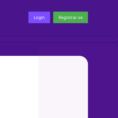
Login
Registrar-se