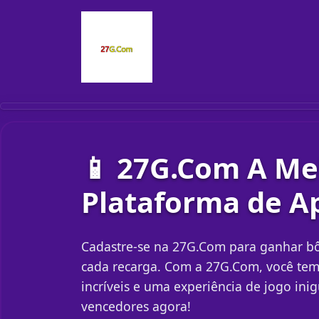
📱 27G.Com A Me
Plataforma de A
Cadastre-se na 27G.Com para ganhar b
cada recarga. Com a 27G.Com, você te
incríveis e uma experiência de jogo inig
vencedores agora!