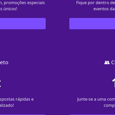
m, promoções especiais
Fique por dentro d
s únicos!
eventos da
reto
👥 
t
espostas rápidas e
Junte-se a uma com
lizado!
compa