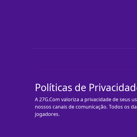
Políticas de Privacida
A 27G.Com valoriza a privacidade de seus 
nossos canais de comunicação. Todos os dad
jogadores.