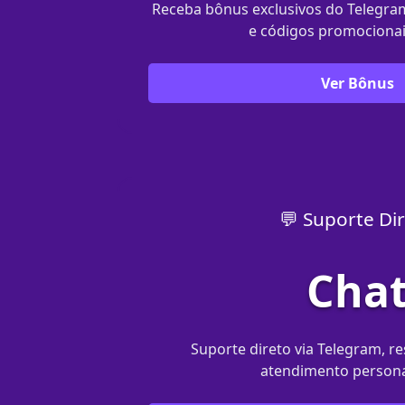
Receba bônus exclusivos do Telegra
e códigos promocionai
Ver Bônus
💬 Suporte Di
Cha
Suporte direto via Telegram, r
atendimento persona