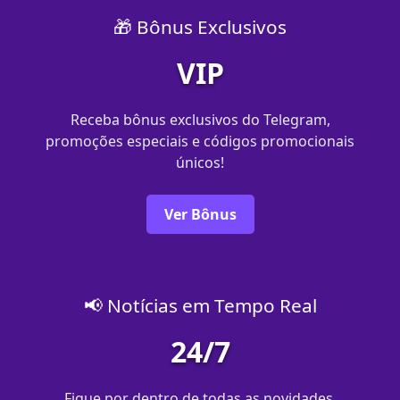
🎁 Bônus Exclusivos
VIP
Receba bônus exclusivos do Telegram,
promoções especiais e códigos promocionais
únicos!
Ver Bônus
📢 Notícias em Tempo Real
24/7
Fique por dentro de todas as novidades,