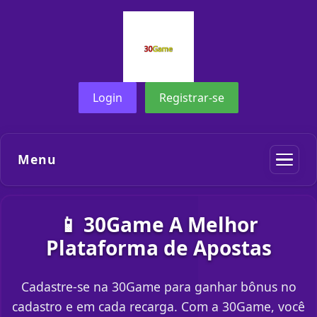
Login
Registrar-se
Menu
📱 30Game A Melhor
Plataforma de Apostas
Cadastre-se na 30Game para ganhar bônus no
cadastro e em cada recarga. Com a 30Game, você