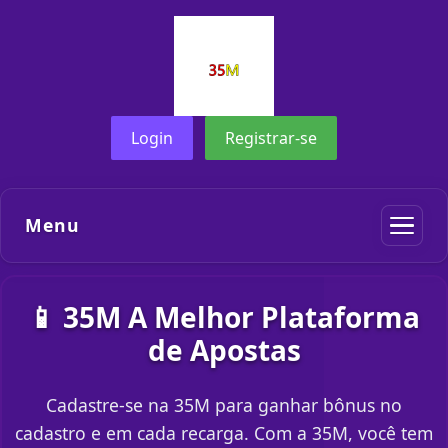
Login
Registrar-se
Menu
📱 35M A Melhor Plataforma
de Apostas
Cadastre-se na 35M para ganhar bônus no
cadastro e em cada recarga. Com a 35M, você tem