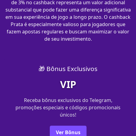
de 3% no cashback representa um valor adicional
substancial que pode fazer uma diferença significativa
em sua experiência de jogo a longo prazo. O cashback
Prata é especialmente valioso para jogadores que
fazem apostas regulares e buscam maximizar o valor
de seu investimento.
🎁 Bônus Exclusivos
VIP
Receba bônus exclusivos do Telegram,
promoções especiais e códigos promocionais
únicos!
Ver Bônus