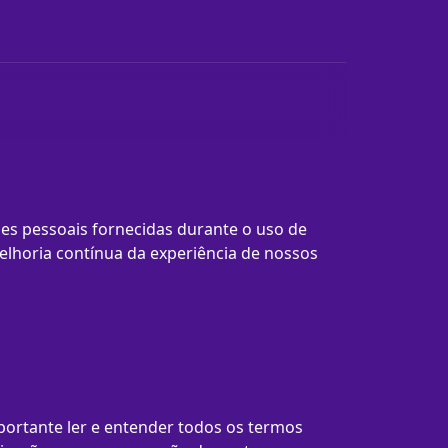
es pessoais fornecidas durante o uso de
elhoria contínua da experiência de nossos
ortante ler e entender todos os termos