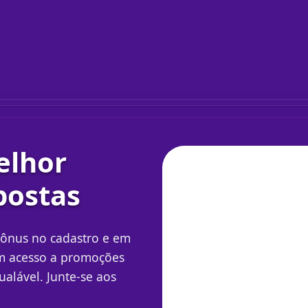
elhor
postas
bônus no cadastro e em
em acesso a promoções
ualável. Junte-se aos