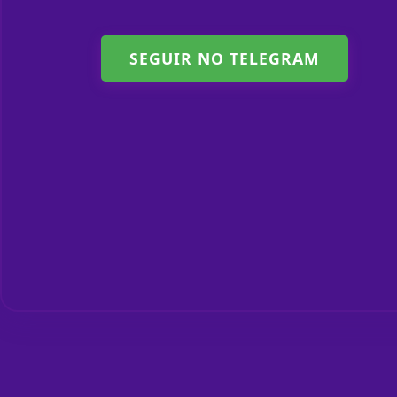
SEGUIR NO TELEGRAM