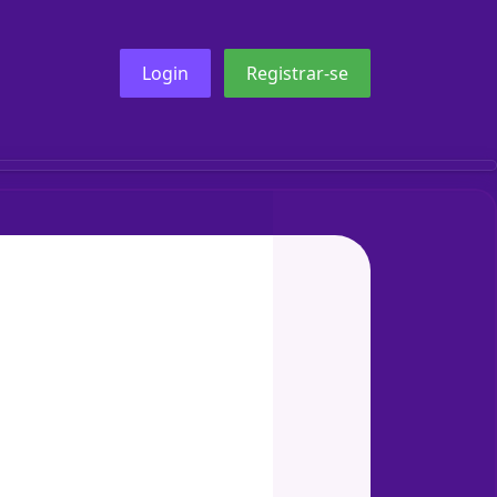
Login
Registrar-se