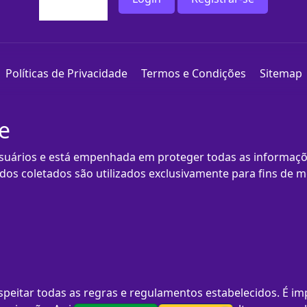
Políticas de Privacidade
Termos e Condições
Sitemap
de
usuários e está empenhada em proteger todas as informaçõ
os coletados são utilizados exclusivamente para fins de m
eitar todas as regras e regulamentos estabelecidos. É imp