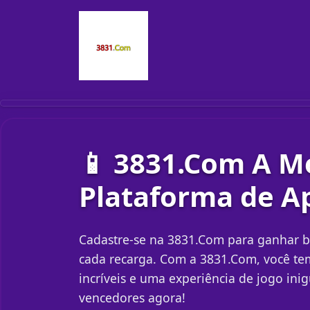
📱 3831.Com A M
Plataforma de A
Cadastre-se na 3831.Com para ganhar 
cada recarga. Com a 3831.Com, você t
incríveis e uma experiência de jogo inig
vencedores agora!