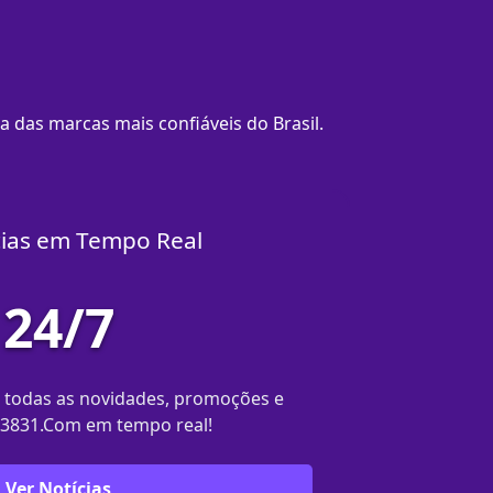
 das marcas mais confiáveis do Brasil.
cias em Tempo Real
24/7
e todas as novidades, promoções e
 3831.Com em tempo real!
Ver Notícias