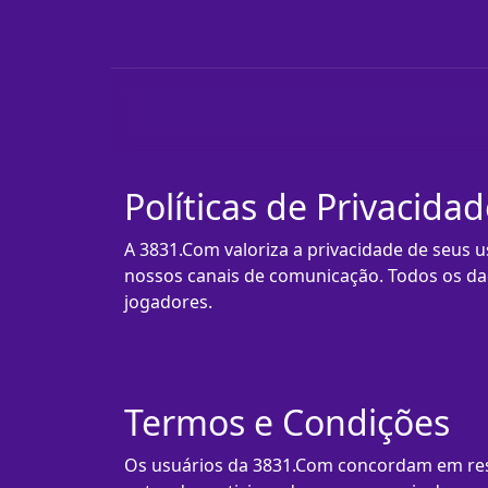
Políticas de Privacida
A 3831.Com valoriza a privacidade de seus 
nossos canais de comunicação. Todos os dad
jogadores.
Termos e Condições
Os usuários da 3831.Com concordam em resp