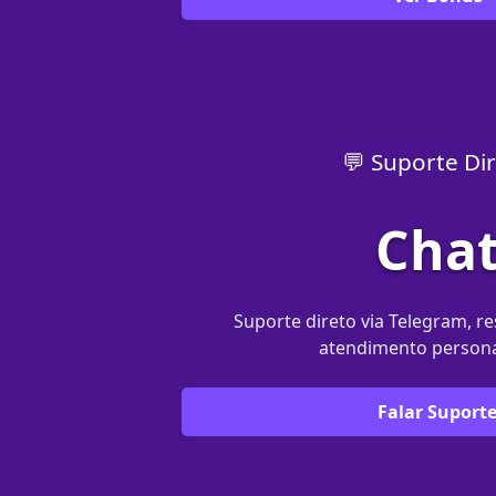
💬 Suporte Di
Cha
Suporte direto via Telegram, r
atendimento persona
Falar Suport