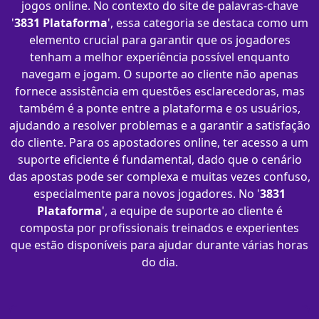
jogos online. No contexto do site de palavras-chave
'
3831 Plataforma
', essa categoria se destaca como um
elemento crucial para garantir que os jogadores
tenham a melhor experiência possível enquanto
navegam e jogam. O suporte ao cliente não apenas
fornece assistência em questões esclarecedoras, mas
também é a ponte entre a plataforma e os usuários,
ajudando a resolver problemas e a garantir a satisfação
do cliente. Para os apostadores online, ter acesso a um
suporte eficiente é fundamental, dado que o cenário
das apostas pode ser complexa e muitas vezes confuso,
especialmente para novos jogadores. No '
3831
Plataforma
', a equipe de suporte ao cliente é
composta por profissionais treinados e experientes
que estão disponíveis para ajudar durante várias horas
do dia.