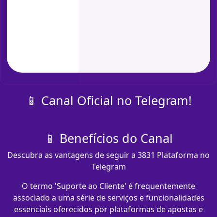
📱 Canal Oficial no Telegram!
📱 Benefícios do Canal
Descubra as vantagens de seguir a 3831 Plataforma no
Telegram
O termo 'Suporte ao Cliente' é frequentemente
associado a uma série de serviços e funcionalidades
essenciais oferecidos por plataformas de apostas e