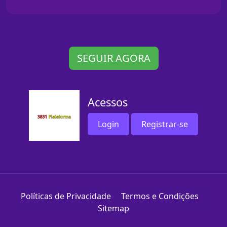
SEGUIR AGORA
Acessos
Login
Registrar-se
Políticas de Privacidade
Termos e Condições
Sitemap