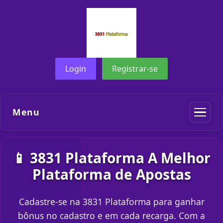
Login
Registrar-se
Menu
📱 3831 Plataforma A Melhor
Plataforma de Apostas
Cadastre-se na 3831 Plataforma para ganhar
bônus no cadastro e em cada recarga. Com a