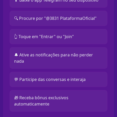
📱 Baixe o app Telegram no seu dispositivo
🔍 Procure por "@3831 PlataformaOficial"
👆 Toque em "Entrar" ou "Join"
🔔 Ative as notificações para não perder
nada
💬 Participe das conversas e interaja
🎁 Receba bônus exclusivos
automaticamente