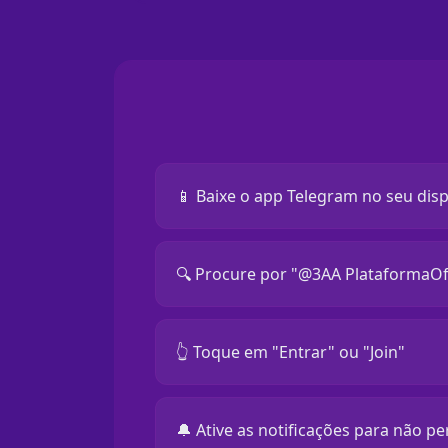
📱 Baixe o app Telegram no seu disp
🔍 Procure por "@3AA PlataformaOfi
👆 Toque em "Entrar" ou "Join"
🔔 Ative as notificações para não p