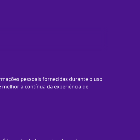
ormações pessoais fornecidas durante o uso
e melhoria contínua da experiência de