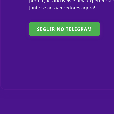
promoções incríveis e uma experiência d
Junte-se aos vencedores agora!
SEGUIR NO TELEGRAM