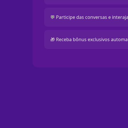
💬 Participe das conversas e interaj
🎁 Receba bônus exclusivos autom