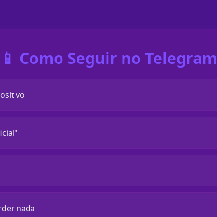
📱 Como Seguir no Telegram
ositivo
cial"
erder nada