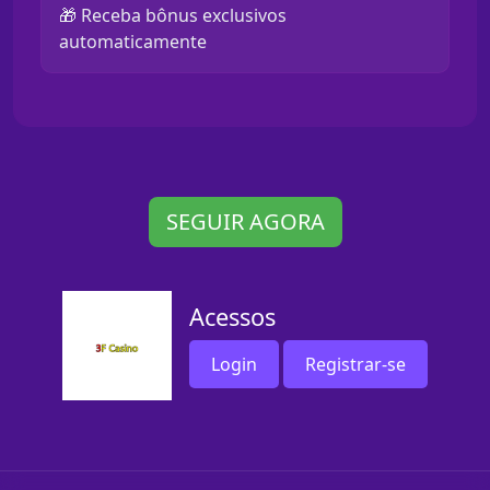
🎁 Receba bônus exclusivos
automaticamente
SEGUIR AGORA
Acessos
Login
Registrar-se