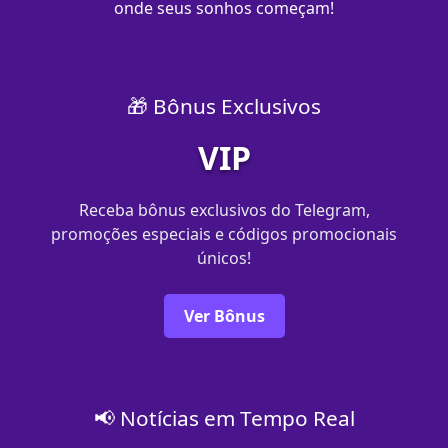
onde seus sonhos começam!
🎁 Bônus Exclusivos
VIP
Receba bônus exclusivos do Telegram,
promoções especiais e códigos promocionais
únicos!
Ver Bônus
📢 Notícias em Tempo Real