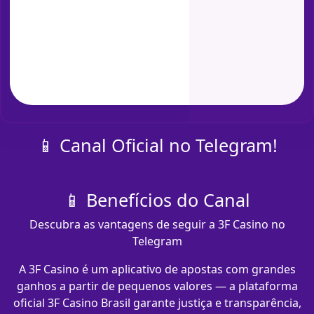
📱 Canal Oficial no Telegram!
📱 Benefícios do Canal
Descubra as vantagens de seguir a 3F Casino no
Telegram
A 3F Casino é um aplicativo de apostas com grandes
ganhos a partir de pequenos valores — a plataforma
oficial 3F Casino Brasil garante justiça e transparência,