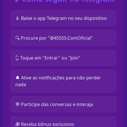
📱 Baixe o app Telegram no seu dispositivo
🔍 Procure por "@45555.ComOficial"
👆 Toque em "Entrar" ou "Join"
🔔 Ative as notificações para não perder
nada
💬 Participe das conversas e interaja
🎁 Receba bônus exclusivos