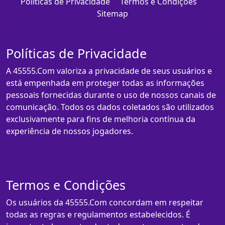
Políticas de Privacidade
Termos e Condições
Sitemap
Políticas de Privacidade
A 45555.Com valoriza a privacidade de seus usuários e
está empenhada em proteger todas as informações
pessoais fornecidas durante o uso de nossos canais de
comunicação. Todos os dados coletados são utilizados
exclusivamente para fins de melhoria contínua da
experiência de nossos jogadores.
Termos e Condições
Os usuários da 45555.Com concordam em respeitar
todas as regras e regulamentos estabelecidos. É