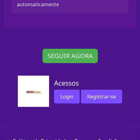
automaticamente
SEGUIR AGORA
Acessos
Login
Registrar-se