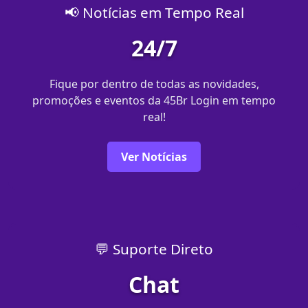
📢 Notícias em Tempo Real
24/7
Fique por dentro de todas as novidades,
promoções e eventos da 45Br Login em tempo
real!
Ver Notícias
💬 Suporte Direto
Chat