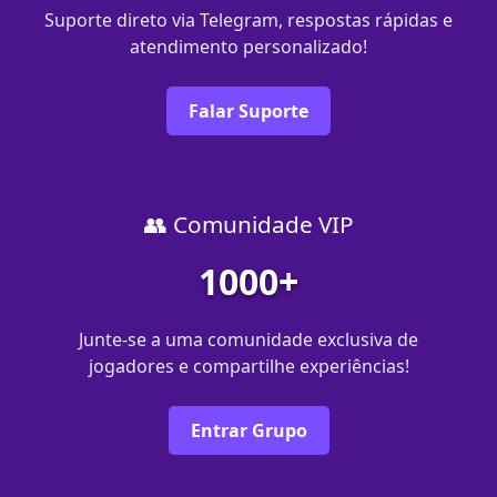
Suporte direto via Telegram, respostas rápidas e
atendimento personalizado!
Falar Suporte
👥 Comunidade VIP
1000+
Junte-se a uma comunidade exclusiva de
jogadores e compartilhe experiências!
Entrar Grupo