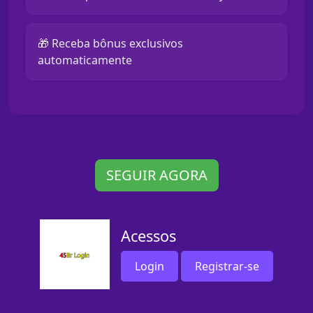
🎁 Receba bônus exclusivos
automaticamente
SEGUIR AGORA
Acessos
Login
Registrar-se