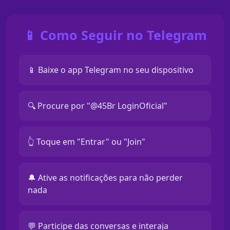
📱 Como Seguir no Telegram
📱 Baixe o app Telegram no seu dispositivo
🔍 Procure por "@45Br LoginOficial"
👆 Toque em "Entrar" ou "Join"
🔔 Ative as notificações para não perder
nada
💬 Participe das conversas e interaja