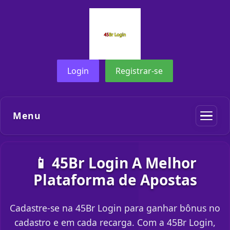
Login
Registrar-se
Menu
📱 45Br Login A Melhor
Plataforma de Apostas
Cadastre-se na 45Br Login para ganhar bônus no
cadastro e em cada recarga. Com a 45Br Login,