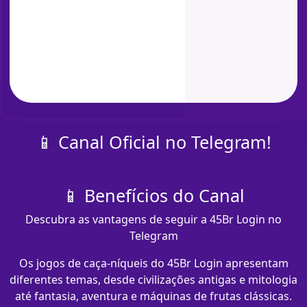
📱 Canal Oficial no Telegram!
📱 Benefícios do Canal
Descubra as vantagens de seguir a 45Br Login no
Telegram
Os jogos de caça-níqueis do 45Br Login apresentam
diferentes temas, desde civilizações antigas e mitologia
até fantasia, aventura e máquinas de frutas clássicas.