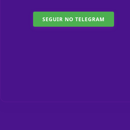
SEGUIR NO TELEGRAM