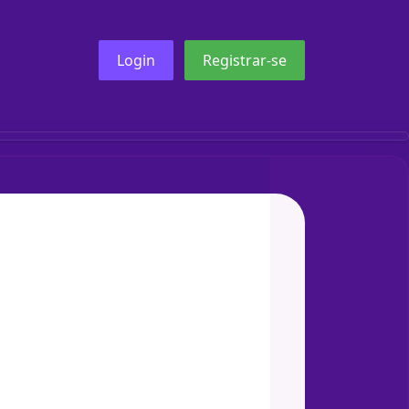
Login
Registrar-se