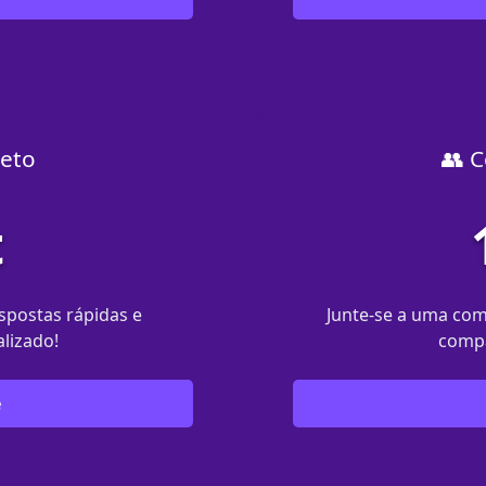
reto
👥 
t
espostas rápidas e
Junte-se a uma com
lizado!
compa
e