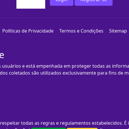
Políticas de Privacidade
Termos e Condições
Sitemap
de
us usuários e está empenhada em proteger todas as inform
os coletados são utilizados exclusivamente para fins de m
speitar todas as regras e regulamentos estabelecidos. É 