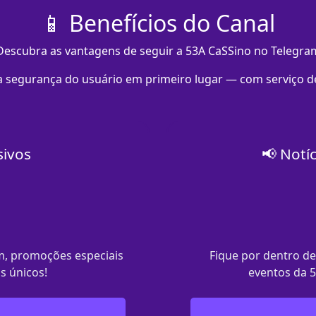
📱 Benefícios do Canal
Descubra as vantagens de seguir a 53A CaSSino no Telegra
a segurança do usuário em primeiro lugar — com serviço de
sivos
📢 Notí
m, promoções especiais
Fique por dentro d
s únicos!
eventos da 