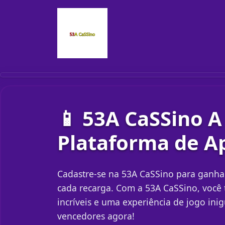
📱 53A CaSSino 
Plataforma de A
Cadastre-se na 53A CaSSino para ganha
cada recarga. Com a 53A CaSSino, você
incríveis e uma experiência de jogo inig
vencedores agora!