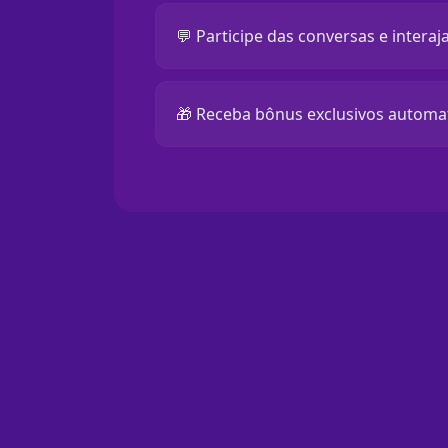
💬 Participe das conversas e interaj
🎁 Receba bônus exclusivos autom