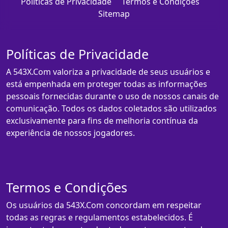
Políticas de Privacidade
Termos e Condições
Sitemap
Políticas de Privacidade
A 543X.Com valoriza a privacidade de seus usuários e
está empenhada em proteger todas as informações
pessoais fornecidas durante o uso de nossos canais de
comunicação. Todos os dados coletados são utilizados
exclusivamente para fins de melhoria contínua da
experiência de nossos jogadores.
Termos e Condições
Os usuários da 543X.Com concordam em respeitar
todas as regras e regulamentos estabelecidos. É