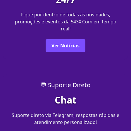
Fique por dentro de todas as novidades,
promoções e eventos da 543X.Com em tempo
real!
Ver Notícias
💬 Suporte Direto
Chat
Suporte direto via Telegram, respostas rápidas e
atendimento personalizado!