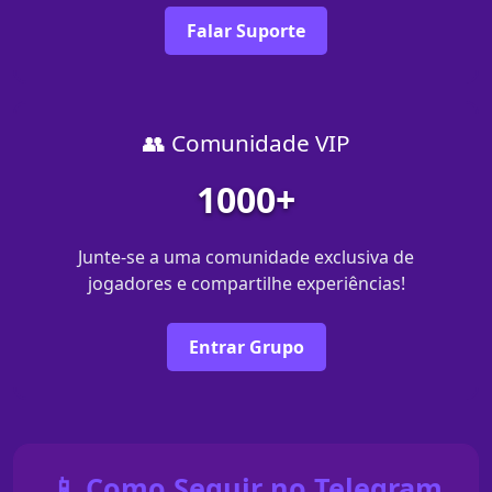
Falar Suporte
👥 Comunidade VIP
1000+
Junte-se a uma comunidade exclusiva de
jogadores e compartilhe experiências!
Entrar Grupo
📱 Como Seguir no Telegram