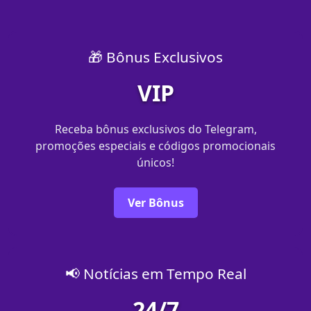
🎁 Bônus Exclusivos
VIP
Receba bônus exclusivos do Telegram,
promoções especiais e códigos promocionais
únicos!
Ver Bônus
📢 Notícias em Tempo Real
24/7