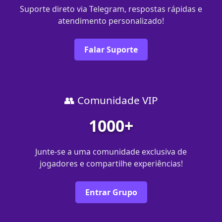
Suporte direto via Telegram, respostas rápidas e
atendimento personalizado!
Falar Suporte
👥 Comunidade VIP
1000+
Junte-se a uma comunidade exclusiva de
jogadores e compartilhe experiências!
Entrar Grupo