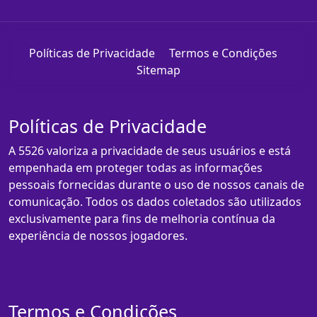
Políticas de Privacidade
Termos e Condições
Sitemap
Políticas de Privacidade
A 5526 valoriza a privacidade de seus usuários e está
empenhada em proteger todas as informações
pessoais fornecidas durante o uso de nossos canais de
comunicação. Todos os dados coletados são utilizados
exclusivamente para fins de melhoria contínua da
experiência de nossos jogadores.
Termos e Condições