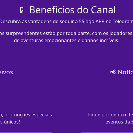
📱 Benefícios do Canal
Descubra as vantagens de seguir a 55Jogo APP no Telegra
os surpreendentes estão por toda parte, com os jogadores 
de aventuras emocionantes e ganhos incríveis.
sivos
📢 Notí
m, promoções especiais
Fique por dentro d
s únicos!
eventos da 