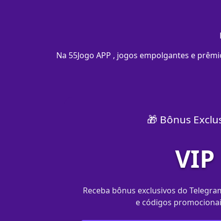
Na 55Jogo APP , jogos empolgantes e prêmi
🎁 Bônus Exclu
VIP
Receba bônus exclusivos do Telegra
e códigos promocionai