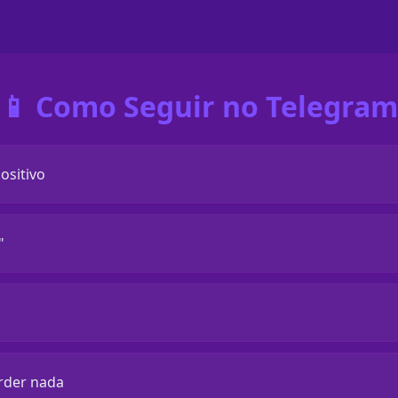
📱 Como Seguir no Telegram
ositivo
"
erder nada