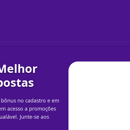
 Melhor
postas
 bônus no cadastro e em
tem acesso a promoções
ualável. Junte-se aos