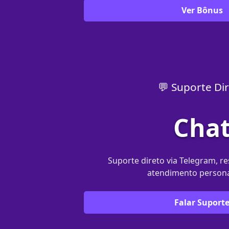
Ver Bônus
💬 Suporte Di
Cha
Suporte direto via Telegram, r
atendimento persona
Falar Suport