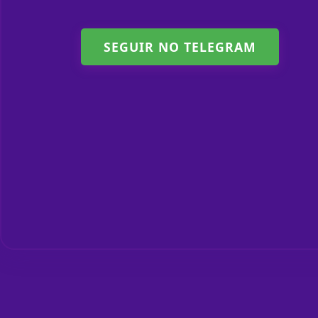
SEGUIR NO TELEGRAM