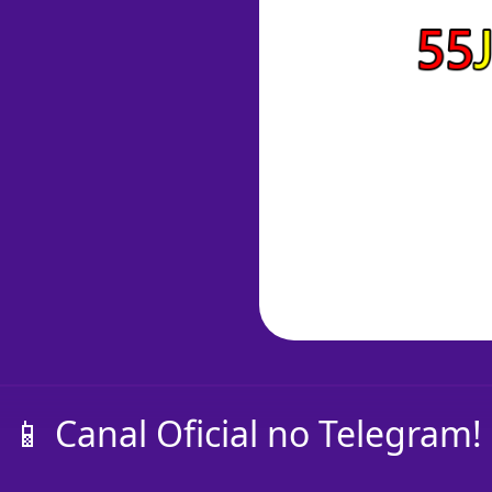
📱 Canal Oficial no Telegram!