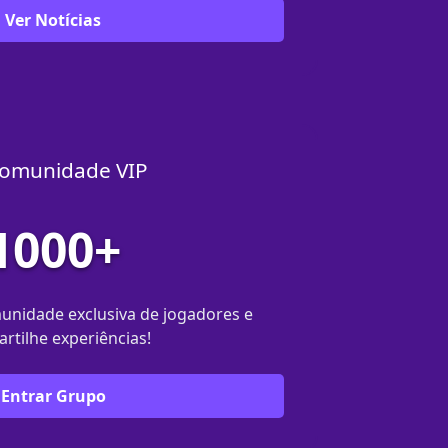
Ver Notícias
Comunidade VIP
1000+
unidade exclusiva de jogadores e
rtilhe experiências!
Entrar Grupo