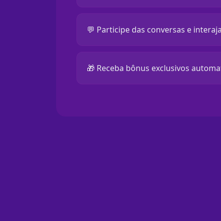
💬 Participe das conversas e interaj
🎁 Receba bônus exclusivos autom