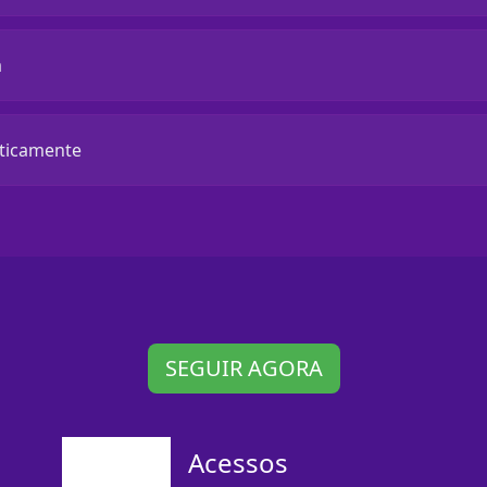
a
aticamente
SEGUIR AGORA
Acessos