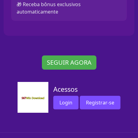
🎁 Receba bônus exclusivos
automaticamente
SEGUIR AGORA
Acessos
Login
Registrar-se