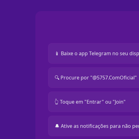
📱 Baixe o app Telegram no seu disp
🔍 Procure por "@5757.ComOficial"
👆 Toque em "Entrar" ou "Join"
🔔 Ative as notificações para não p