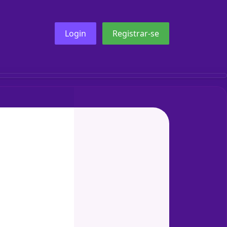
Login
Registrar-se