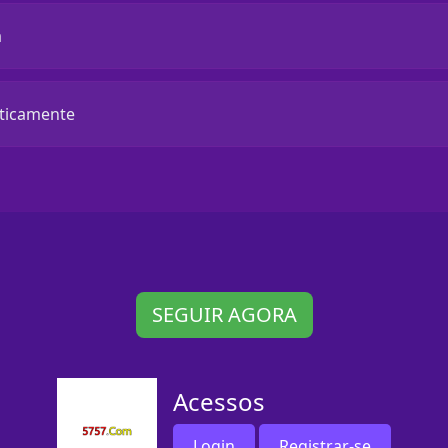
a
aticamente
SEGUIR AGORA
Acessos
Login
Registrar-se