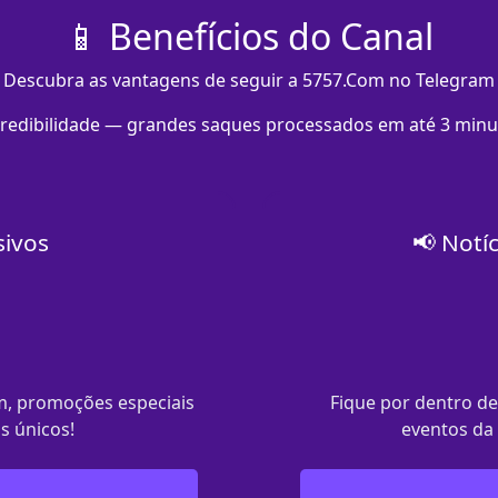
📱 Benefícios do Canal
Descubra as vantagens de seguir a 5757.Com no Telegram
credibilidade — grandes saques processados em até 3 min
sivos
📢 Notí
m, promoções especiais
Fique por dentro d
s únicos!
eventos da