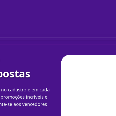
postas
 no cadastro e em cada
 promoções incríveis e
unte-se aos vencedores