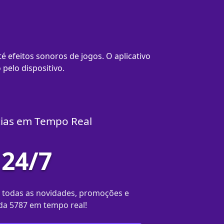
é efeitos sonoros de jogos. O aplicativo
elo dispositivo.
cias em Tempo Real
24/7
e todas as novidades, promoções e
da 5787 em tempo real!