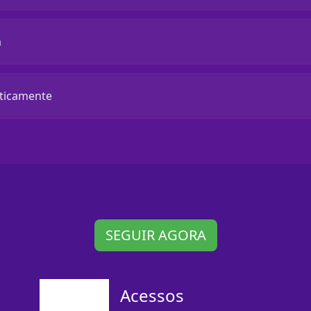
a
aticamente
SEGUIR AGORA
Acessos