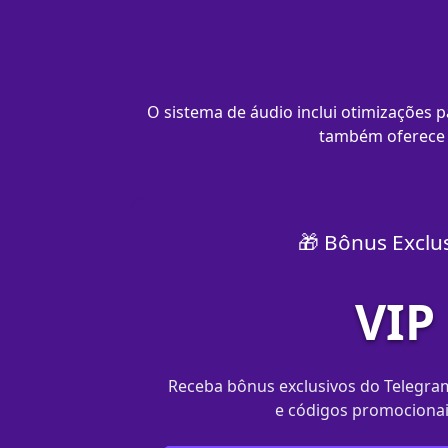
O sistema de áudio inclui otimizações p
também oferece 
🎁 Bônus Exclu
VIP
Receba bônus exclusivos do Telegra
e códigos promocionai