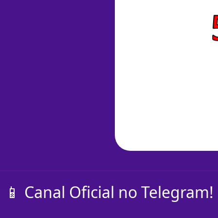
📱 Canal Oficial no Telegram!