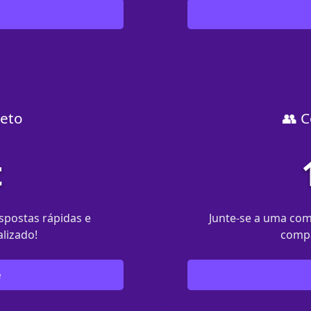
reto
👥 
t
espostas rápidas e
Junte-se a uma com
lizado!
compa
e