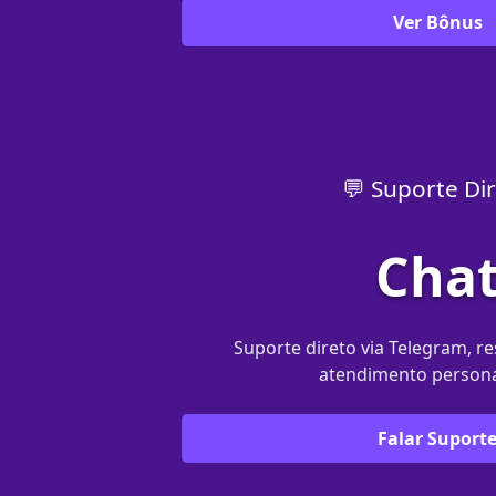
Ver Bônus
💬 Suporte Di
Cha
Suporte direto via Telegram, r
atendimento persona
Falar Suport