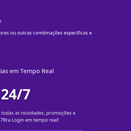
m
ores ou outras combinações específicas e
cias em Tempo Real
24/7
e todas as novidades, promoções e
57Bra Login em tempo real!