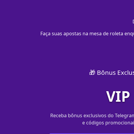
Faça suas apostas na mesa de roleta enq
🎁 Bônus Exclu
VIP
Receba bônus exclusivos do Telegra
e códigos promocionai