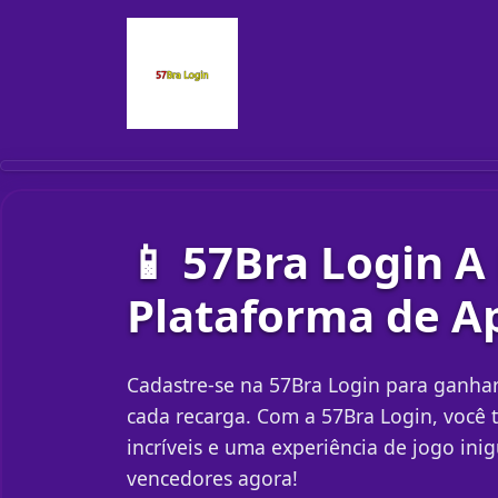
📱 57Bra Login A
Plataforma de A
Cadastre-se na 57Bra Login para ganha
cada recarga. Com a 57Bra Login, você
incríveis e uma experiência de jogo inig
vencedores agora!