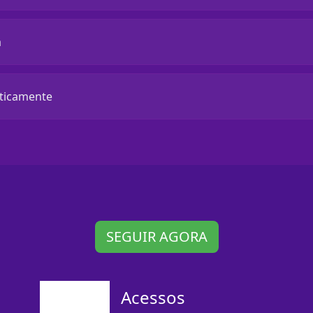
a
aticamente
SEGUIR AGORA
Acessos