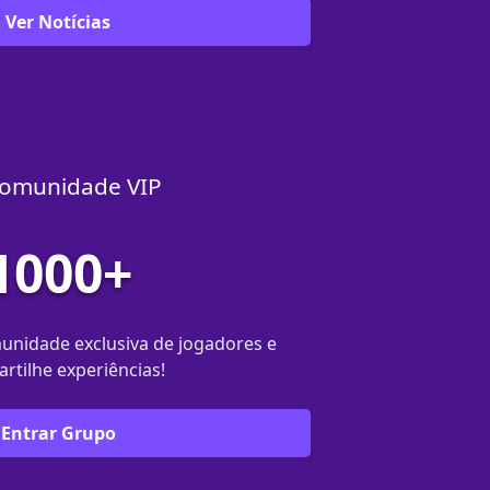
Ver Notícias
Comunidade VIP
1000+
unidade exclusiva de jogadores e
rtilhe experiências!
Entrar Grupo