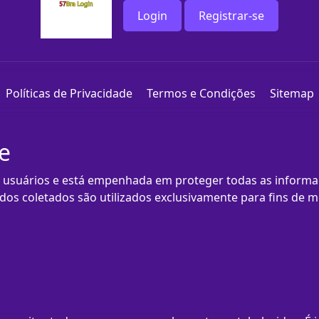
Login
Registrar-se
Políticas de Privacidade
Termos e Condições
Sitemap
de
us usuários e está empenhada em proteger todas as informa
os coletados são utilizados exclusivamente para fins de m