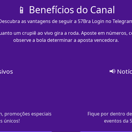
📱 Benefícios do Canal
Descubra as vantagens de seguir a 57Bra Login no Telegra
uanto um crupiê ao vivo gira a roda. Aposte em números, c
observe a bola determinar a aposta vencedora.
sivos
📢 Notí
m, promoções especiais
Fique por dentro d
s únicos!
eventos da 