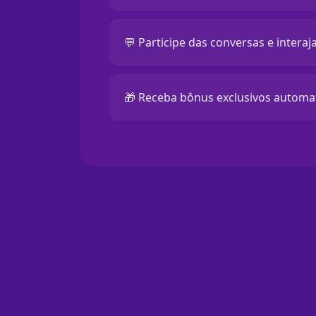
💬 Participe das conversas e interaj
🎁 Receba bônus exclusivos autom