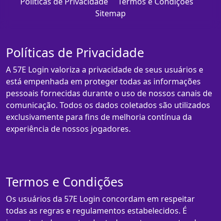
Políticas de Privacidade
Termos e Condições
Sitemap
Políticas de Privacidade
A 57E Login valoriza a privacidade de seus usuários e
está empenhada em proteger todas as informações
pessoais fornecidas durante o uso de nossos canais de
comunicação. Todos os dados coletados são utilizados
exclusivamente para fins de melhoria contínua da
experiência de nossos jogadores.
Termos e Condições
Os usuários da 57E Login concordam em respeitar
todas as regras e regulamentos estabelecidos. É