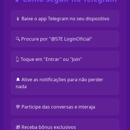
📱 Baixe o app Telegram no seu dispositivo
🔍 Procure por "@57E LoginOficial"
👆 Toque em "Entrar" ou "Join"
🔔 Ative as notificações para não perder
nada
💬 Participe das conversas e interaja
🎁 Receba bônus exclusivos