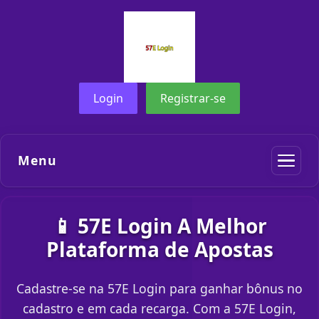
Login
Registrar-se
Menu
📱 57E Login A Melhor
Plataforma de Apostas
Cadastre-se na 57E Login para ganhar bônus no
cadastro e em cada recarga. Com a 57E Login,