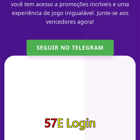
você tem acesso a promoções incríveis e uma
experiência de jogo inigualável. Junte-se aos
vencedores agora!
SEGUIR NO TELEGRAM