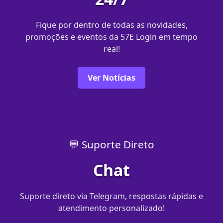
Fique por dentro de todas as novidades,
promoções e eventos da 57E Login em tempo
real!
Ver Notícias
💬 Suporte Direto
Chat
Suporte direto via Telegram, respostas rápidas e
atendimento personalizado!