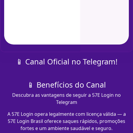
📱 Canal Oficial no Telegram!
📱 Benefícios do Canal
Descubra as vantagens de seguir a 57E Login no
Telegram
A 57E Login opera legalmente com licença válida — a
57E Login Brasil oferece saques rápidos, promoções
fortes e um ambiente saudável e seguro.