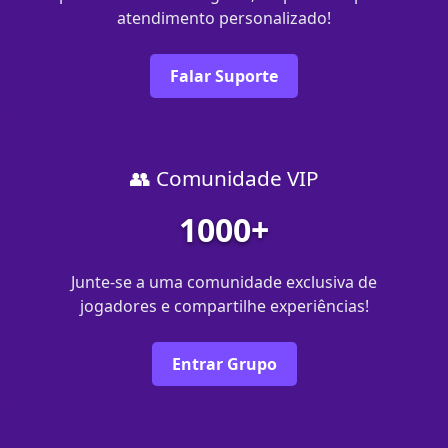
atendimento personalizado!
Falar Suporte
👥 Comunidade VIP
1000+
Junte-se a uma comunidade exclusiva de
jogadores e compartilhe experiências!
Entrar Grupo