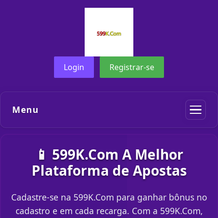
Login
Registrar-se
Menu
📱 599K.Com A Melhor
Plataforma de Apostas
Cadastre-se na 599K.Com para ganhar bônus no
cadastro e em cada recarga. Com a 599K.Com,