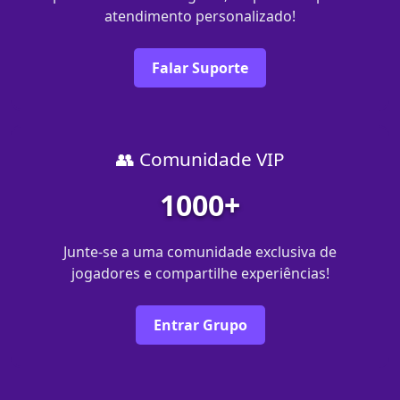
atendimento personalizado!
Falar Suporte
👥 Comunidade VIP
1000+
Junte-se a uma comunidade exclusiva de
jogadores e compartilhe experiências!
Entrar Grupo