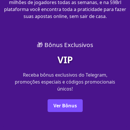
milhões de jogadores todas as semanas, e na 59Brl
plataforma você encontra toda a praticidade para fazer
suas apostas online, sem sair de casa.
🎁 Bônus Exclusivos
VIP
Receba bônus exclusivos do Telegram,
promoções especiais e códigos promocionais
únicos!
Ver Bônus