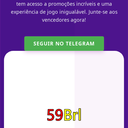
tem acesso a promoções incríveis e uma
experiência de jogo inigualável. Junte-se aos
vencedores agora!
SEGUIR NO TELEGRAM