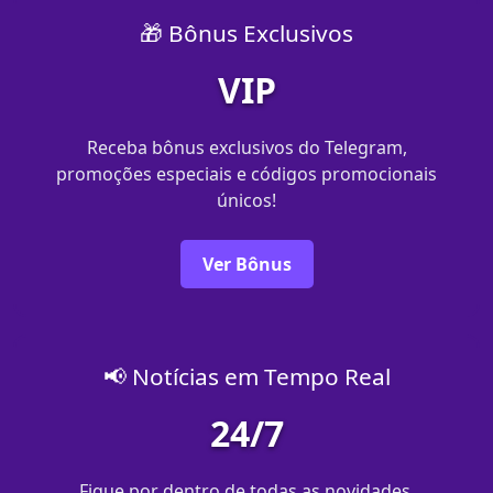
🎁 Bônus Exclusivos
VIP
Receba bônus exclusivos do Telegram,
promoções especiais e códigos promocionais
únicos!
Ver Bônus
📢 Notícias em Tempo Real
24/7
Fique por dentro de todas as novidades,