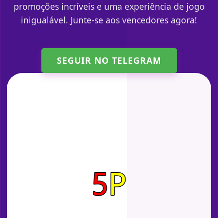
promoções incríveis e uma experiência de jogo
inigualável. Junte-se aos vencedores agora!
SEGUIR NO TELEGRAM