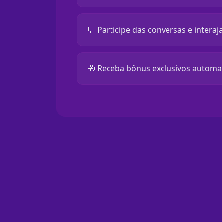
💬 Participe das conversas e interaj
🎁 Receba bônus exclusivos autom