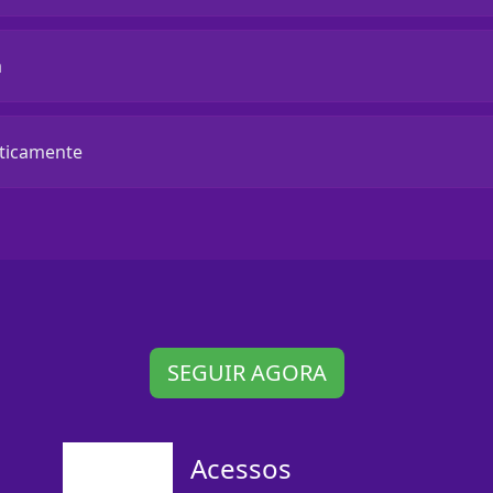
a
aticamente
SEGUIR AGORA
Acessos