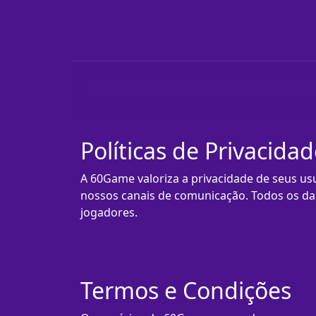
Políticas de Privacida
A 60Game valoriza a privacidade de seus u
nossos canais de comunicação. Todos os dad
jogadores.
Termos e Condições