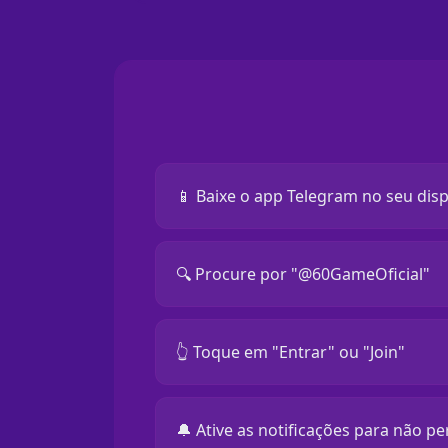
📱 Baixe o app Telegram no seu disp
🔍 Procure por "@60GameOficial"
👆 Toque em "Entrar" ou "Join"
🔔 Ative as notificações para não p