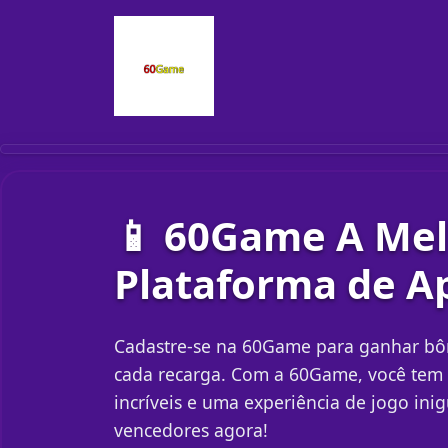
📱 60Game A Me
Plataforma de A
Cadastre-se na 60Game para ganhar bô
cada recarga. Com a 60Game, você tem
incríveis e uma experiência de jogo inig
vencedores agora!