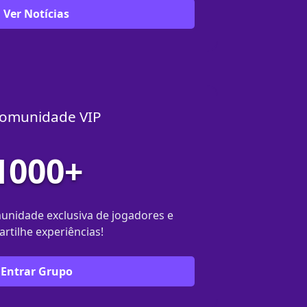
Ver Notícias
Comunidade VIP
1000+
unidade exclusiva de jogadores e
rtilhe experiências!
Entrar Grupo