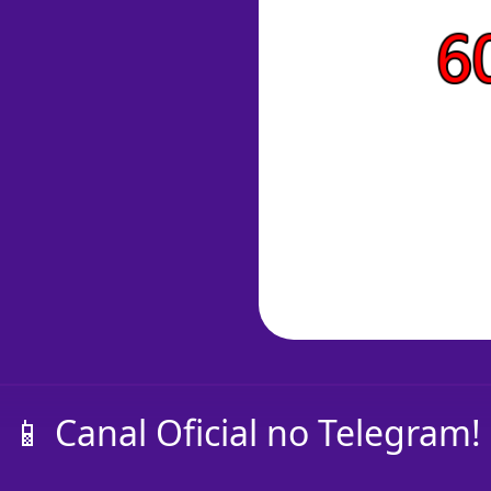
📱 Canal Oficial no Telegram!