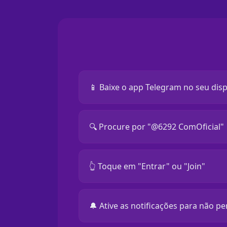
📱 Baixe o app Telegram no seu disp
🔍 Procure por "@6292 ComOficial"
👆 Toque em "Entrar" ou "Join"
🔔 Ative as notificações para não p