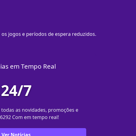
 os jogos e períodos de espera reduzidos.
cias em Tempo Real
24/7
e todas as novidades, promoções e
 6292 Com em tempo real!
Ver Notícias