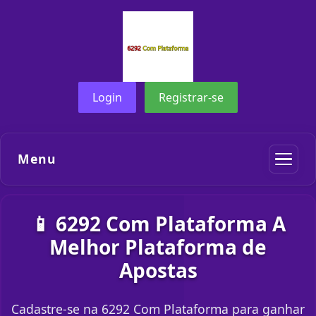
Login
Registrar-se
Menu
📱 6292 Com Plataforma A
Melhor Plataforma de
Apostas
Cadastre-se na 6292 Com Plataforma para ganhar