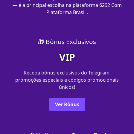
— é a principal escolha na plataforma 6292 Com
Plataforma Brasil .
🎁 Bônus Exclusivos
VIP
Receba bônus exclusivos do Telegram,
promoções especiais e códigos promocionais
únicos!
Ver Bônus