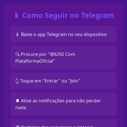
📱 Como Seguir no Telegram
📱 Baixe o app Telegram no seu dispositivo
🔍 Procure por "@6292 Com
PlataformaOficial"
👆 Toque em "Entrar" ou "Join"
🔔 Ative as notificações para não perder
nada