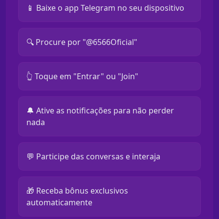
📱 Baixe o app Telegram no seu dispositivo
🔍 Procure por "@6566Oficial"
👆 Toque em "Entrar" ou "Join"
🔔 Ative as notificações para não perder
nada
💬 Participe das conversas e interaja
🎁 Receba bônus exclusivos
automaticamente