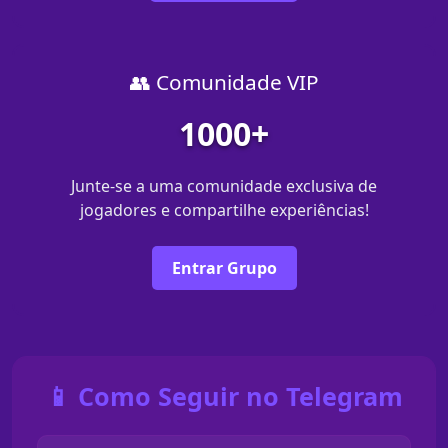
👥 Comunidade VIP
1000+
Junte-se a uma comunidade exclusiva de
jogadores e compartilhe experiências!
Entrar Grupo
📱 Como Seguir no Telegram