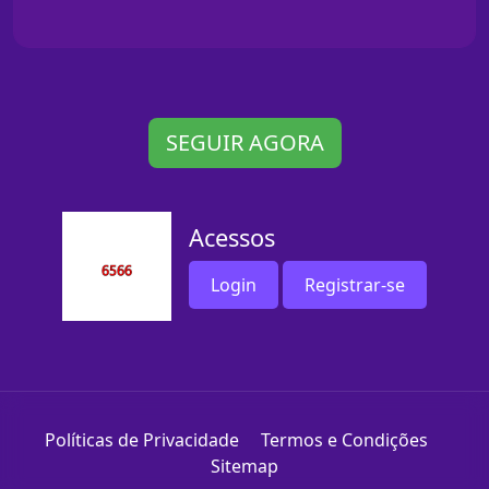
SEGUIR AGORA
Acessos
Login
Registrar-se
Políticas de Privacidade
Termos e Condições
Sitemap