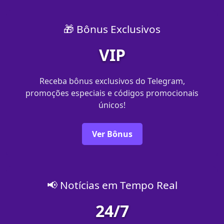
🎁 Bônus Exclusivos
VIP
Receba bônus exclusivos do Telegram,
promoções especiais e códigos promocionais
únicos!
Ver Bônus
📢 Notícias em Tempo Real
24/7