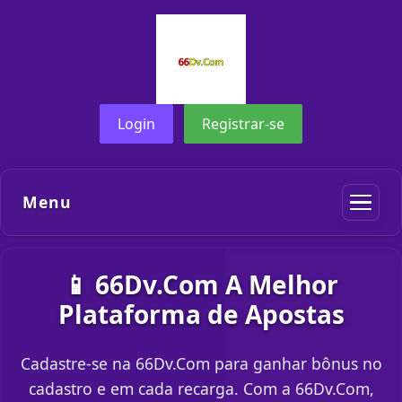
Login
Registrar-se
Menu
📱 66Dv.Com A Melhor
Plataforma de Apostas
Cadastre-se na 66Dv.Com para ganhar bônus no
cadastro e em cada recarga. Com a 66Dv.Com,