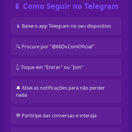
📱 Como Seguir no Telegram
📱 Baixe o app Telegram no seu dispositivo
🔍 Procure por "@66Dv.ComOficial"
👆 Toque em "Entrar" ou "Join"
🔔 Ative as notificações para não perder
nada
💬 Participe das conversas e interaja