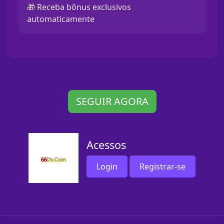
🎁 Receba bônus exclusivos
automaticamente
SEGUIR AGORA
Acessos
Login
Registrar-se