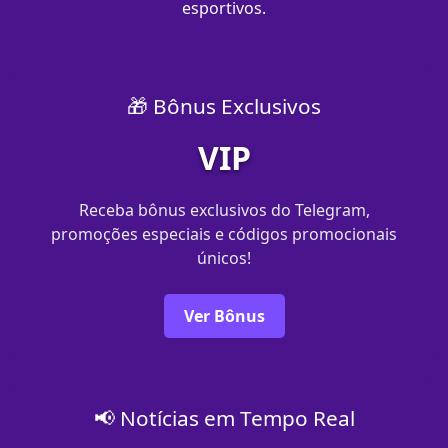
esportivos.
🎁 Bônus Exclusivos
VIP
Receba bônus exclusivos do Telegram,
promoções especiais e códigos promocionais
únicos!
Ver Bônus
📢 Notícias em Tempo Real