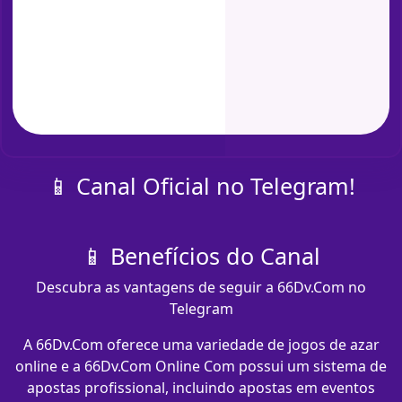
📱 Canal Oficial no Telegram!
📱 Benefícios do Canal
Descubra as vantagens de seguir a 66Dv.Com no
Telegram
A 66Dv.Com oferece uma variedade de jogos de azar
online e a 66Dv.Com Online Com possui um sistema de
apostas profissional, incluindo apostas em eventos