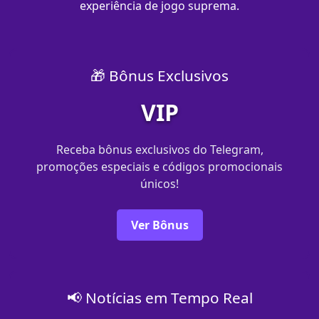
experiência de jogo suprema.
🎁 Bônus Exclusivos
VIP
Receba bônus exclusivos do Telegram,
promoções especiais e códigos promocionais
únicos!
Ver Bônus
📢 Notícias em Tempo Real