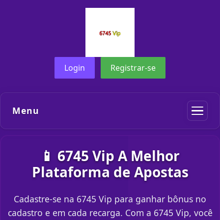
Login
Registrar-se
Menu
📱 6745 Vip A Melhor
Plataforma de Apostas
Cadastre-se na 6745 Vip para ganhar bônus no
cadastro e em cada recarga. Com a 6745 Vip, você