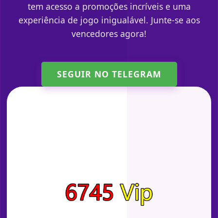
tem acesso a promoções incríveis e uma
experiência de jogo inigualável. Junte-se aos
vencedores agora!
SEGUIR NO TELEGRAM