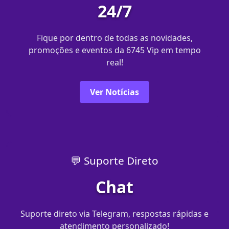
24/7
Fique por dentro de todas as novidades,
promoções e eventos da 6745 Vip em tempo
real!
Ver Notícias
💬 Suporte Direto
Chat
Suporte direto via Telegram, respostas rápidas e
atendimento personalizado!