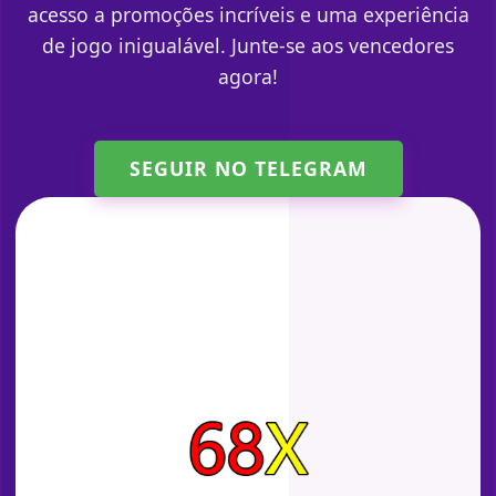
acesso a promoções incríveis e uma experiência
de jogo inigualável. Junte-se aos vencedores
agora!
SEGUIR NO TELEGRAM