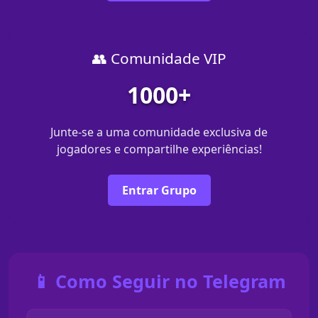
👥 Comunidade VIP
1000+
Junte-se a uma comunidade exclusiva de
jogadores e compartilhe experiências!
Entrar Grupo
📱 Como Seguir no Telegram