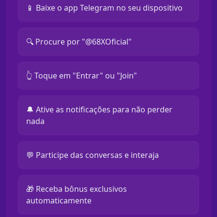
📱 Baixe o app Telegram no seu dispositivo
🔍 Procure por "@68XOficial"
👆 Toque em "Entrar" ou "Join"
🔔 Ative as notificações para não perder
nada
💬 Participe das conversas e interaja
🎁 Receba bônus exclusivos
automaticamente