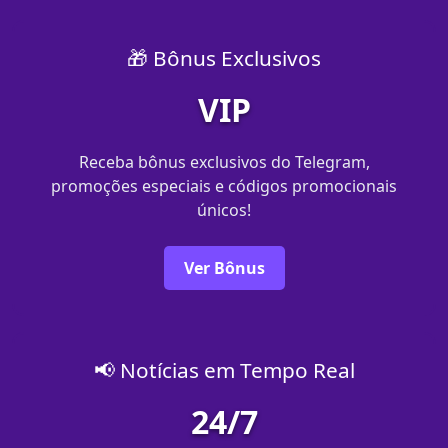
🎁 Bônus Exclusivos
VIP
Receba bônus exclusivos do Telegram,
promoções especiais e códigos promocionais
únicos!
Ver Bônus
📢 Notícias em Tempo Real
24/7