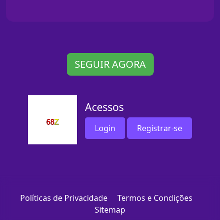
SEGUIR AGORA
Acessos
Login
Registrar-se
Políticas de Privacidade
Termos e Condições
Sitemap