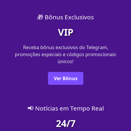
🎁 Bônus Exclusivos
VIP
Receba bônus exclusivos do Telegram,
promoções especiais e códigos promocionais
únicos!
Ver Bônus
📢 Notícias em Tempo Real
24/7