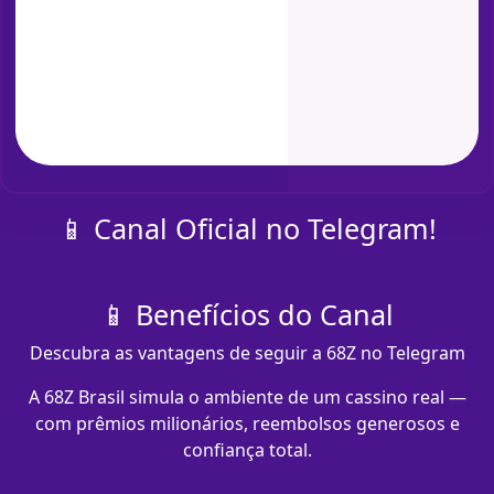
📱 Canal Oficial no Telegram!
📱 Benefícios do Canal
Descubra as vantagens de seguir a 68Z no Telegram
A 68Z Brasil simula o ambiente de um cassino real —
com prêmios milionários, reembolsos generosos e
confiança total.