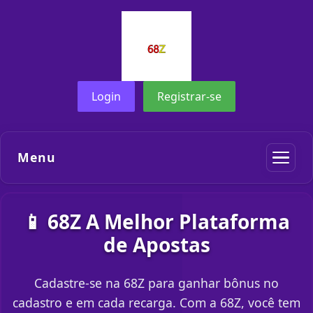
Login
Registrar-se
Menu
📱 68Z A Melhor Plataforma
de Apostas
Cadastre-se na 68Z para ganhar bônus no
cadastro e em cada recarga. Com a 68Z, você tem