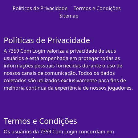
Políticas de Privacidade
Termos e Condições
Sitemap
Políticas de Privacidade
A 7359 Com Login valoriza a privacidade de seus
usuários e está empenhada em proteger todas as
informações pessoais fornecidas durante o uso de
nossos canais de comunicação. Todos os dados
coletados são utilizados exclusivamente para fins de
melhoria contínua da experiência de nossos jogadores.
Termos e Condições
Os usuários da 7359 Com Login concordam em