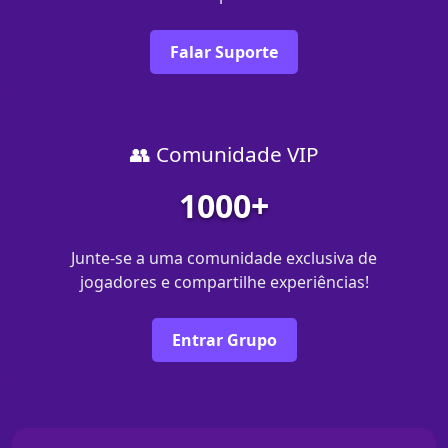
Falar Suporte
👥 Comunidade VIP
1000+
Junte-se a uma comunidade exclusiva de
jogadores e compartilhe experiências!
Entrar Grupo