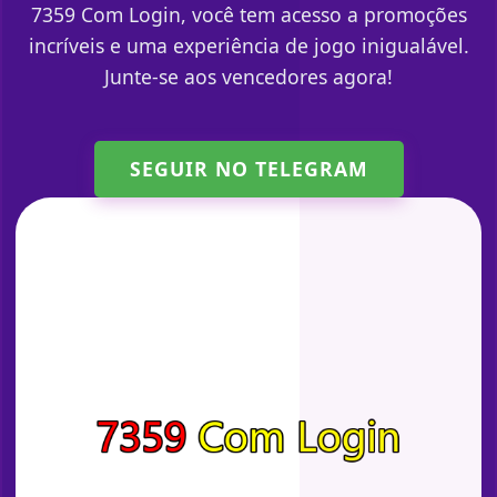
7359 Com Login, você tem acesso a promoções
incríveis e uma experiência de jogo inigualável.
Junte-se aos vencedores agora!
SEGUIR NO TELEGRAM