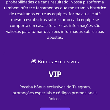
probabilidades de cada resultado. Nossa plataforma
também oferece ferramentas que mostram o histórico
de resultados entre as equipes, forma atual e até
mesmo estatísticas sobre como cada equipe se
comporta em casa e fora. Estas informações são
valiosas para tomar decisões informadas sobre suas
apostas.
🎁 Bônus Exclusivos
VIP
Receba bônus exclusivos do Telegram,
promoções especiais e códigos promocionais
únicos!