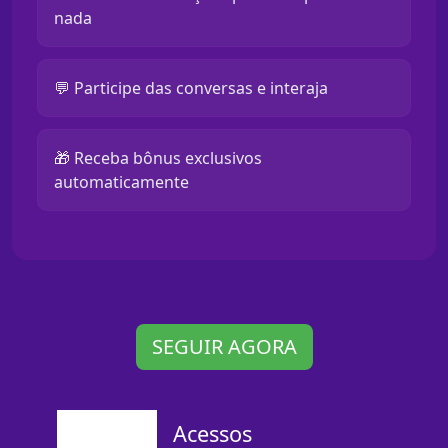
nada
💬 Participe das conversas e interaja
🎁 Receba bônus exclusivos
automaticamente
SEGUIR AGORA
Acessos