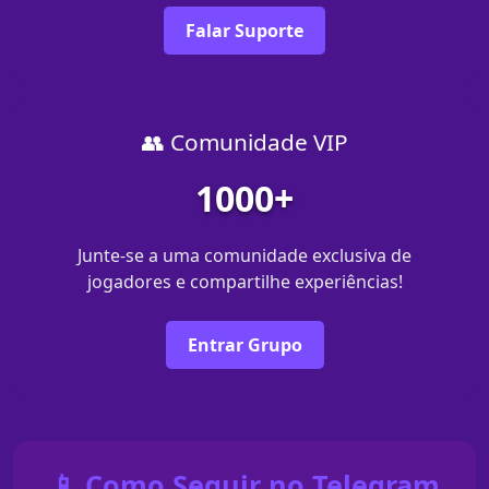
Falar Suporte
👥 Comunidade VIP
1000+
Junte-se a uma comunidade exclusiva de
jogadores e compartilhe experiências!
Entrar Grupo
📱 Como Seguir no Telegram