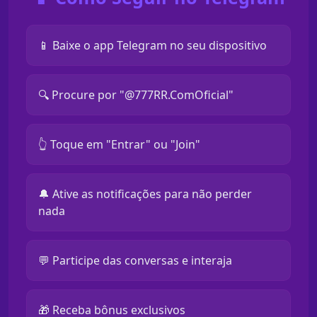
📱 Baixe o app Telegram no seu dispositivo
🔍 Procure por "@777RR.ComOficial"
👆 Toque em "Entrar" ou "Join"
🔔 Ative as notificações para não perder
nada
💬 Participe das conversas e interaja
🎁 Receba bônus exclusivos