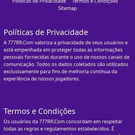
Políticas de Privacidade
Termos e Condições
Sitemap
Políticas de Privacidade
A 777RR.Com valoriza a privacidade de seus usuários e
está empenhada em proteger todas as informações
pessoais fornecidas durante o uso de nossos canais de
comunicação. Todos os dados coletados são utilizados
exclusivamente para fins de melhoria contínua da
experiência de nossos jogadores.
Termos e Condições
Os usuários da 777RR.Com concordam em respeitar
todas as regras e regulamentos estabelecidos. É