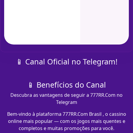
📱 Canal Oficial no Telegram!
📱 Benefícios do Canal
Descubra as vantagens de seguir a 777RR.Com no
Telegram
Bem-vindo à plataforma 777RR.Com Brasil , o cassino
online mais popular — com os jogos mais quentes e
completos e muitas promoções para você.