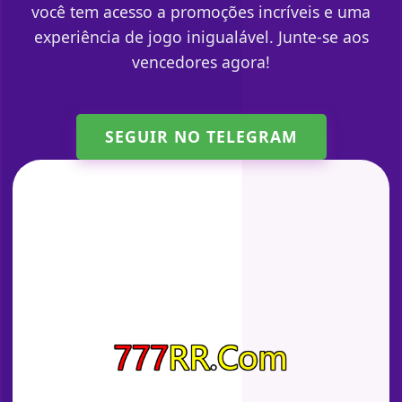
você tem acesso a promoções incríveis e uma
experiência de jogo inigualável. Junte-se aos
vencedores agora!
SEGUIR NO TELEGRAM