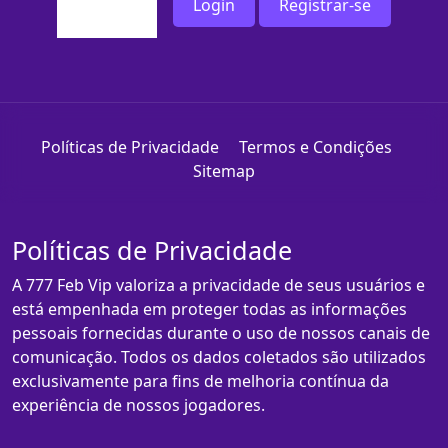
Login
Registrar-se
Políticas de Privacidade
Termos e Condições
Sitemap
Políticas de Privacidade
A 777 Feb Vip valoriza a privacidade de seus usuários e
está empenhada em proteger todas as informações
pessoais fornecidas durante o uso de nossos canais de
comunicação. Todos os dados coletados são utilizados
exclusivamente para fins de melhoria contínua da
experiência de nossos jogadores.