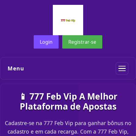
Login
Registrar-se
Menu
📱 777 Feb Vip A Melhor
Plataforma de Apostas
Cadastre-se na 777 Feb Vip para ganhar bônus no
cadastro e em cada recarga. Com a 777 Feb Vip,