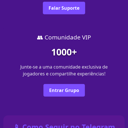
Falar Suporte
👥 Comunidade VIP
1000+
Junte-se a uma comunidade exclusiva de
jogadores e compartilhe experiências!
Entrar Grupo
📱 Como Seguir no Telegram