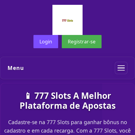
Login
Registrar-se
Menu
📱 777 Slots A Melhor
Plataforma de Apostas
Cadastre-se na 777 Slots para ganhar bônus no
cadastro e em cada recarga. Com a 777 Slots, você