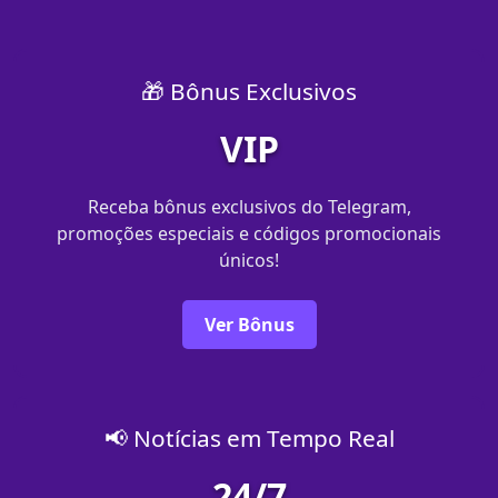
🎁 Bônus Exclusivos
VIP
Receba bônus exclusivos do Telegram,
promoções especiais e códigos promocionais
únicos!
Ver Bônus
📢 Notícias em Tempo Real
24/7