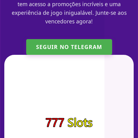
tem acesso a promoções incríveis e uma
experiência de jogo inigualável. Junte-se aos
vencedores agora!
SEGUIR NO TELEGRAM