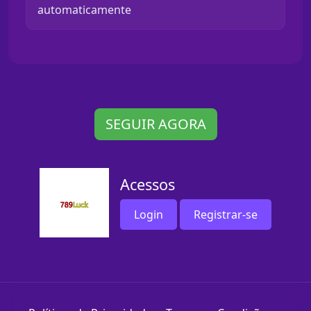
automaticamente
SEGUIR AGORA
Acessos
Login
Registrar-se