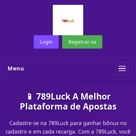
Login
Registrar-se
Menu
📱 789Luck A Melhor
Plataforma de Apostas
Cadastre-se na 789Luck para ganhar bônus no
cadastro e em cada recarga. Com a 789Luck, você