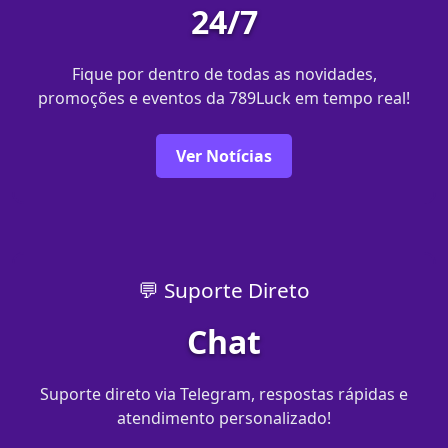
24/7
Fique por dentro de todas as novidades,
promoções e eventos da 789Luck em tempo real!
Ver Notícias
💬 Suporte Direto
Chat
Suporte direto via Telegram, respostas rápidas e
atendimento personalizado!