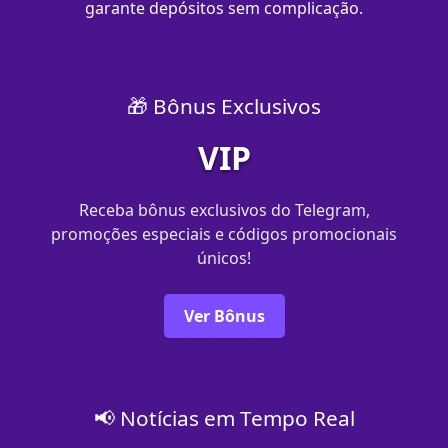
garante depósitos sem complicação.
🎁 Bônus Exclusivos
VIP
Receba bônus exclusivos do Telegram,
promoções especiais e códigos promocionais
únicos!
Ver Bônus
📢 Notícias em Tempo Real