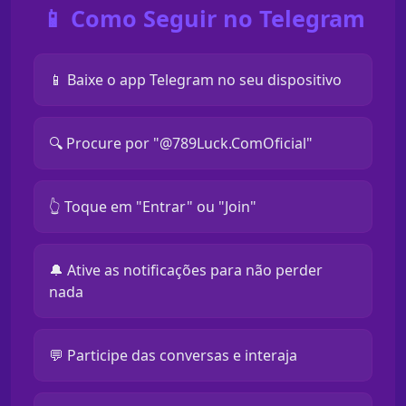
📱 Como Seguir no Telegram
📱 Baixe o app Telegram no seu dispositivo
🔍 Procure por "@789Luck.ComOficial"
👆 Toque em "Entrar" ou "Join"
🔔 Ative as notificações para não perder
nada
💬 Participe das conversas e interaja