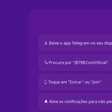
📱 Baixe o app Telegram no seu disp
🔍 Procure por "@79B.ComOficial"
👆 Toque em "Entrar" ou "Join"
🔔 Ative as notificações para não p