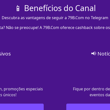
📱 Benefícios do Canal
Descubra as vantagens de seguir a 79B.Com no Telegram
? Não se preocupe! A 79B.Com oferece cashback sobre os
sivos
📢 Notí
m, promoções especiais
Fique por dentro d
s únicos!
eventos da