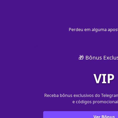
Perdeu em alguma aposta
🎁 Bônus Exclu
VIP
Receba bônus exclusivos do Telegra
e códigos promocionai
Ver Bônus