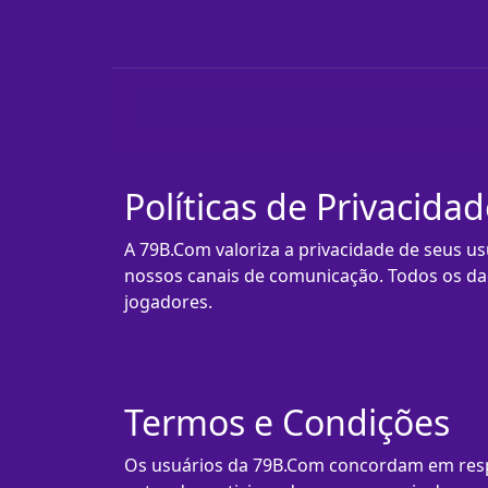
Políticas de Privacida
A 79B.Com valoriza a privacidade de seus u
nossos canais de comunicação. Todos os dad
jogadores.
Termos e Condições
Os usuários da 79B.Com concordam em respe