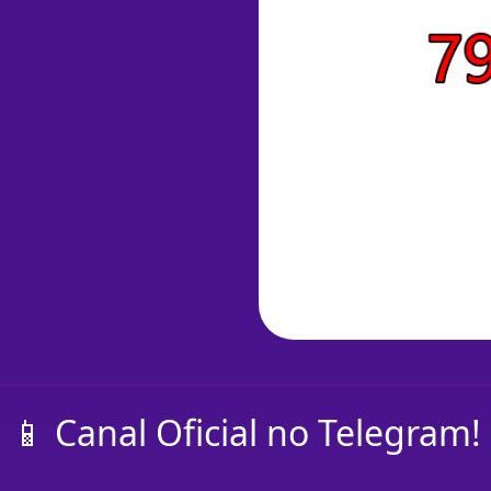
📱 Canal Oficial no Telegram!