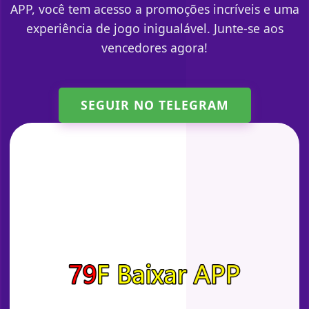
APP, você tem acesso a promoções incríveis e uma
experiência de jogo inigualável. Junte-se aos
vencedores agora!
SEGUIR NO TELEGRAM