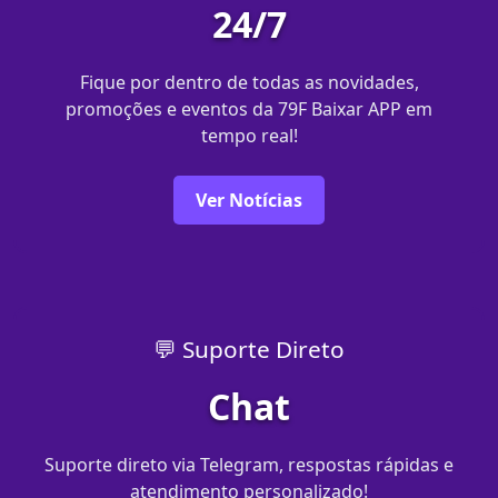
24/7
Fique por dentro de todas as novidades,
promoções e eventos da 79F Baixar APP em
tempo real!
Ver Notícias
💬 Suporte Direto
Chat
Suporte direto via Telegram, respostas rápidas e
atendimento personalizado!