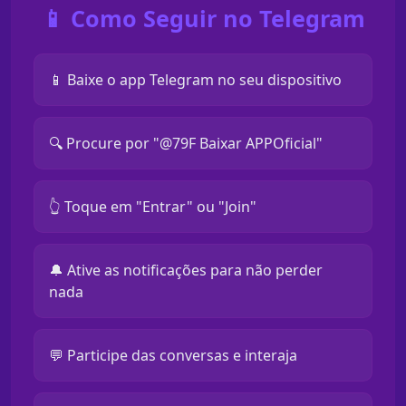
📱 Como Seguir no Telegram
📱 Baixe o app Telegram no seu dispositivo
🔍 Procure por "@79F Baixar APPOficial"
👆 Toque em "Entrar" ou "Join"
🔔 Ative as notificações para não perder
nada
💬 Participe das conversas e interaja