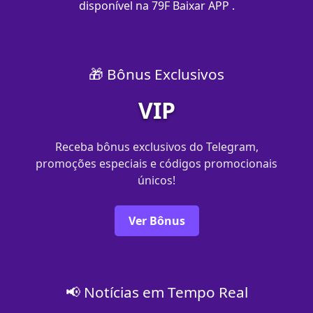
disponível na 79F Baixar APP .
🎁 Bônus Exclusivos
VIP
Receba bônus exclusivos do Telegram,
promoções especiais e códigos promocionais
únicos!
Ver Bônus
📢 Notícias em Tempo Real