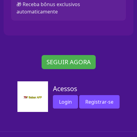
🎁 Receba bônus exclusivos
automaticamente
SEGUIR AGORA
Acessos
Login
Registrar-se