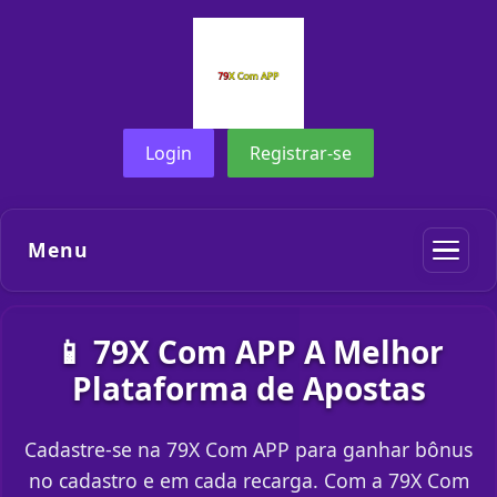
Login
Registrar-se
Menu
📱 79X Com APP A Melhor
Plataforma de Apostas
Cadastre-se na 79X Com APP para ganhar bônus
no cadastro e em cada recarga. Com a 79X Com