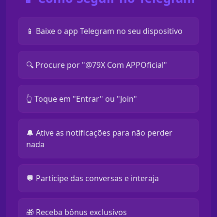
📱 Baixe o app Telegram no seu dispositivo
🔍 Procure por "@79X Com APPOficial"
👆 Toque em "Entrar" ou "Join"
🔔 Ative as notificações para não perder
nada
💬 Participe das conversas e interaja
🎁 Receba bônus exclusivos