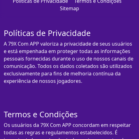
Políticas de Privacidade
Termos e Condições
Sitemap
Políticas de Privacidade
A 79X Com APP valoriza a privacidade de seus usuários
e está empenhada em proteger todas as informações
pessoais fornecidas durante o uso de nossos canais de
comunicação. Todos os dados coletados são utilizados
exclusivamente para fins de melhoria contínua da
experiência de nossos jogadores.
Termos e Condições
Os usuários da 79X Com APP concordam em respeitar
todas as regras e regulamentos estabelecidos. É