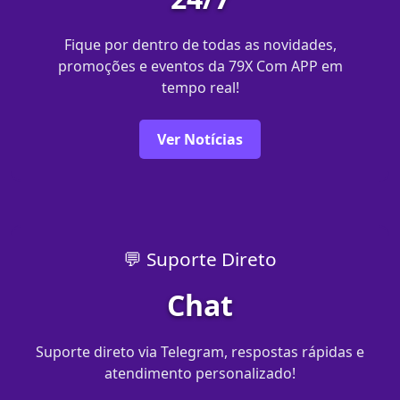
Fique por dentro de todas as novidades,
promoções e eventos da 79X Com APP em
tempo real!
Ver Notícias
💬 Suporte Direto
Chat
Suporte direto via Telegram, respostas rápidas e
atendimento personalizado!