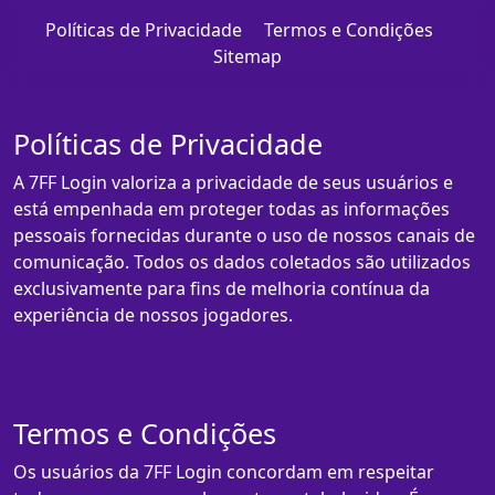
Políticas de Privacidade
Termos e Condições
Sitemap
Políticas de Privacidade
A 7FF Login valoriza a privacidade de seus usuários e
está empenhada em proteger todas as informações
pessoais fornecidas durante o uso de nossos canais de
comunicação. Todos os dados coletados são utilizados
exclusivamente para fins de melhoria contínua da
experiência de nossos jogadores.
Termos e Condições
Os usuários da 7FF Login concordam em respeitar