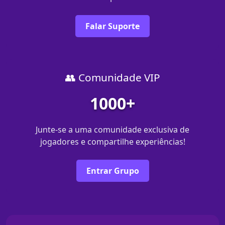
Falar Suporte
👥 Comunidade VIP
1000+
Junte-se a uma comunidade exclusiva de
jogadores e compartilhe experiências!
Entrar Grupo