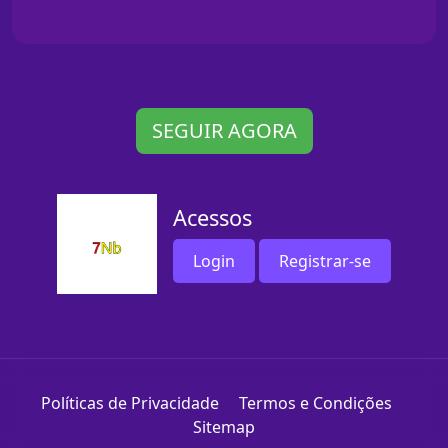
SEGUIR AGORA
Acessos
Login
Registrar-se
Políticas de Privacidade
Termos e Condições
Sitemap