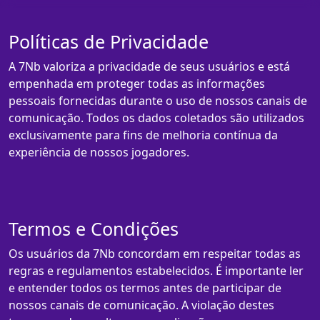
Políticas de Privacidade
A 7Nb valoriza a privacidade de seus usuários e está
empenhada em proteger todas as informações
pessoais fornecidas durante o uso de nossos canais de
comunicação. Todos os dados coletados são utilizados
exclusivamente para fins de melhoria contínua da
experiência de nossos jogadores.
Termos e Condições
Os usuários da 7Nb concordam em respeitar todas as
regras e regulamentos estabelecidos. É importante ler
e entender todos os termos antes de participar de
nossos canais de comunicação. A violação destes