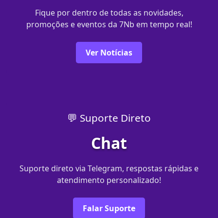
Fique por dentro de todas as novidades,
promoções e eventos da 7Nb em tempo real!
Ver Notícias
💬 Suporte Direto
Chat
Suporte direto via Telegram, respostas rápidas e
atendimento personalizado!
Falar Suporte